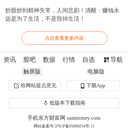
需求将在2025年和2026年连续创下新
炒股炒到精神失常，人间悲剧！清醒：赚钱永
远是为了生活，不是毁掉生活！
高，电网承压日益加剧。大型数据中心
开发商因此开始寻求离网供电方案，如
点击查看更多内容
燃料电池系统，以确保电力供应的稳定
性与可靠性。
资讯
股吧
数据
行情
自选
导航
而A股多家公司也表示“我有”。比如周
触屏版
电脑版
二大涨的壹石通，近期在接待机构调研
给网站提点意见
下载App
时表示，公司在SOFC关键粉体材料、
低版本下载指南
单电池、电堆关键部件等产业链环节,
均可实现自主供应,从而有利于降低生
手机东方财富网 eastmoney.com
网站备案号:沪ICP备05006054号-11