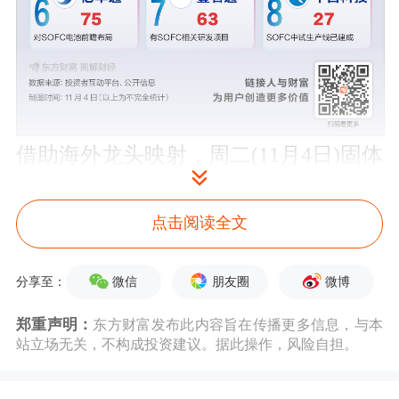
借助海外龙头映射，周二(11月4日)固体
氧化物
燃料电池
(SOFC)概念股活跃，
壹
点击阅读全文
石通
涨超17%，港股
亿华通
涨超10%，
佛燃能源
、
三环集团
、
潍柴动力
等逆势
微信
朋友圈
微博
分享至：
收涨。
郑重声明：
东方财富发布此内容旨在传播更多信息，与本
站立场无关，不构成投资建议。据此操作，风险自担。
美股SOFC龙头股Bloom Energy近期持
续大涨，近8个交易日涨幅超50%，10