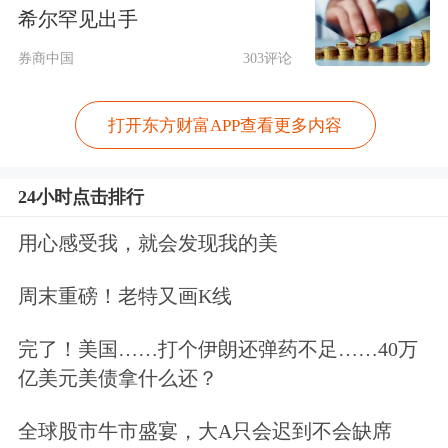
希尔罕见出手
公司（AEP）以及Equinix、
甲骨文
等
数
券商中国
303评论
据中心
开发商合作，部署了数百兆瓦的
燃料电池。
打开东方财富APP查看更多内容
近日Bloom更是宣布与美国
资产管理
公
24小时点击排行
司Brookfield Asset Management达成协
用心感受我，就会发现我的美
议，后者将投资至多50亿美元，用于部
署Bloom的先进燃料电池技术，两家公
周末重磅！老特又画K线
司将在全球范围内设计和交付“人工智
完了！美国……打个伊朗还弹药不足……40万
能工厂”（AI factories）。
亿美元美债拿什么还？
全球股市牛市盛宴，大A只会迟到不会缺席
美国能源信息署(EIA)预计，美国电力