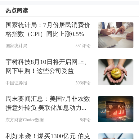
月29日更是大幅收涨超18%。
热点阅读
国家统计局：7月份居民消费价
公开信息显示，Bloom Energy成立于
格指数（CPI）同比上涨0.5%
2001年，主要开发制造固体氧化物燃料
国家统计局
551评论
电池(SOFC)系统，即以电化学工艺直接
宇树科技8月10日将开启网上、
转化
天然气
、沼气、氢气等燃料来发
网下申购！这些公司受益
电。
中国证券报
593评论
据财联社，公司官网声称，其
电池
系统
周末要闻汇总：美国7月非农数
据意外转负 美联储加息动力...
能够在无需接入电网的情况下提供
电
东方财富Choice数据
8评论
力
，且安装迅速，具有较强的“燃料灵
活性”和可靠性。且已通过与美国电力
利好来袭！爆买1300亿元 伯克