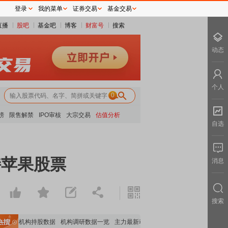
登录
我的菜单
证券交易
基金交易
直播
股吧
基金吧
博客
财富号
搜索
动态
个人
0
榜
限售解禁
IPO审核
大宗交易
估值分析
自选
持苹果股票
消息
搜索
重要机构持股数据
机构调研数据一览
主力最新动向
上市公司限售股解禁一览
昨