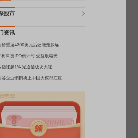
深股市
门资讯
金价重返4300美元后还能走多远
宇树科技IPO倒计时 受益股曝光
纳指涨超1% 光通信板块大涨
硅谷企业悄悄换上中国大模型底座