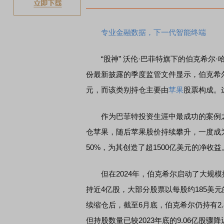
专业金融数据，下一代智能终端
“股神” 沃伦·巴菲特旗下的伯克希尔·
份最新披露的季度监管文件显示，伯克希
元，而该类别持仓主要由
苹果
股票构成。
作为巴菲特投资生涯中最成功的案例之一，
仓苹果，随后苹果股价持续攀升，一度成为
50%，为其创造了超1500亿美元的净收益
但在2024年，伯克希尔启动了大规模
持近4亿股，大部分股票以每股约185美
续缩仓后，截至6月底，伯克希尔仍持有2
但持股数量已较2023年底的9.06亿股骤降