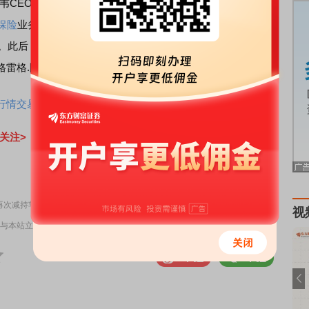
CEO的任期进入了最后两个月倒计时。今年年底，巴菲特
保险
业务负责人格雷格·阿贝尔（Greg Abel）接任。而巴菲特
辞。此后，巴菲特将不再撰写伯克希尔备受全球投资者追捧的
格雷格.阿贝尔。
情交易一个APP搞定>>
关注>
责任编辑：43
度再次减持苹果股票
视
与本站立场无关，不构成投资建议。据此操作，风险自担。
举报