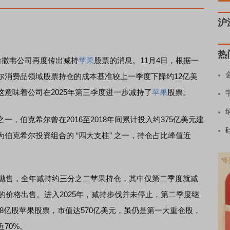
沪
热
哈撒韦公司再度传出减持
苹果
股票的消息。11月4日，根据一
尔消费品领域股票持仓的成本基准较上一季度下降约12亿美
这意味着公司在2025年第三季度进一步减持了
苹果
股票。
伯克希尔曾在2016至2018年间累计投入约375亿美元建
伯克希尔投资组合的 “四大支柱” 之一，持仓占比峰值近
。
抛售，全年减持约三分之二苹果持仓，其中仅第二季度就减
元的价格出售。进入2025年，减持步伐并未停止，第二季度继
.8亿股苹果股票，市值达570亿美元，虽仍是第一大重仓股，
近70%。