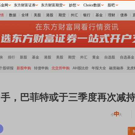
基金网
东方财富证券
东方财富期货
妙想
Choice数据
股吧
行情
数据
全球
美股
港股
期货
外汇
银行
基金
理财
债券
块
排行
新股
基金
港股
美股
期货
外汇
黄金
自选股
自选基金
个股研报
新股申购
转债申购
北交所申购
AH股比价
年报大全
融资融券
龙虎
再出手，巴菲特或于三季度再次减
稀土板块领涨
元件板块走强
半导体板块活跃
沪深资金流向
A股估值分析全览