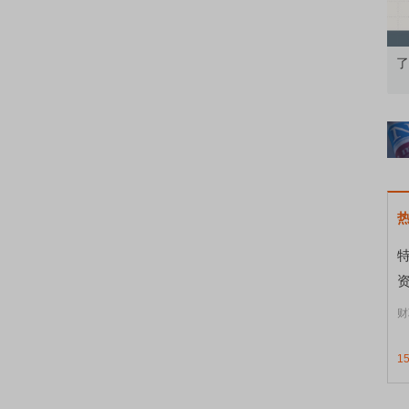
果：A股再平衡的
债券知识通识：从基础认知到特色品种
了
资
财
1