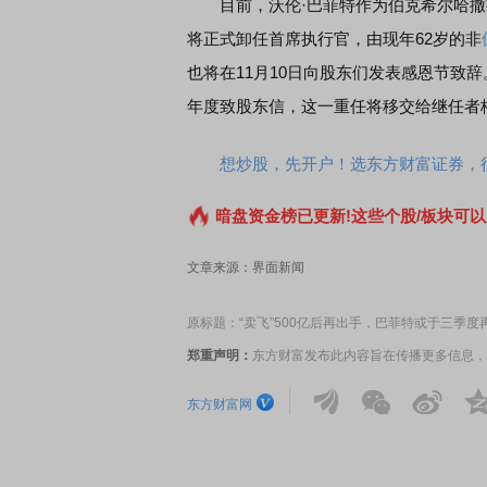
目前，沃伦·巴菲特作为伯克希尔哈撒韦
将正式卸任首席执行官，由现年62岁的非
也将在11月10日向股东们发表感恩节致
年度致股东信，这一重任将移交给继任者
想炒股，先开户！选东方财富证券，行
暗盘资金榜已更新!这些个股/板块可以
文章来源：界面新闻
原标题：“卖飞”500亿后再出手，巴菲特或于三季
郑重声明：
东方财富发布此内容旨在传播更多信息，
东方财富网