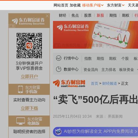
网站首页
加收藏
移动客户端
东方财富
天天
财经
焦点
股票
新股
期指
期权
关
闭
行情中心
指数
期指
期权
个股
板
数据中心
资金流向
主力排名
板块资金
首页
>
财经频道
>
正文
“卖飞”500亿后
2025年11月04日 10:34
来源： 界面新闻
AI妙想为你解读全文 APP内免费阅读