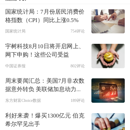
回年内高位，使得钢材成本显著抬升。
国家统计局：7月份居民消费价
供应迎来回升
格指数（CPI）同比上涨0.5%
国家统计局
754评论
不过，近期黑色金属价格集体上行的逻
辑主要是乐观情绪驱动，产业端配合有
宇树科技8月10日将开启网上、
网下申购！这些公司受益
限，其持续性存疑。具体来看，螺纹钢
中国证券报
802评论
供需两端均在回升，建筑钢厂有所提
周末要闻汇总：美国7月非农数
产，产量也已升至相对高位，且库存偏
据意外转负 美联储加息动力...
高，供应压力在增加。截至10月31日当
东方财富Choice数据
189评论
周，同口径下螺纹钢周产量为212.59万
利好来袭！爆买1300亿元 伯克
吨，较9月末增5.57万吨，其间最低虽
希尔罕见出手
降至201.16万吨，但近两周持续回升并