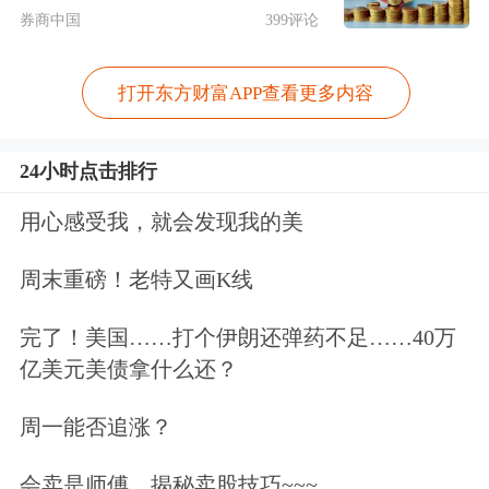
券商中国
399评论
升至年内相对高位。细分流程来看，螺
纹钢产量回升主要得益于长流程钢厂增
打开东方财富APP查看更多内容
加所致，其最新周产量为183.08万吨，
24小时点击排行
近两周累计增加8.35万吨，在铁水下降
的局面下，螺纹钢产量回升多为钢厂转
用心感受我，就会发现我的美
产所致，但在低利润、弱需求的局面
周末重磅！老特又画K线
下，其增量空间有限。不过，短流程钢
完了！美国……打个伊朗还弹药不足……40万
厂生产相对平稳，产量延续高位运行，
亿美元美债拿什么还？
周产量最新值为29.51万吨，比月末增
周一能否追涨？
3.70万吨。考虑到短流程钢厂盈利状况
会卖是师傅，揭秘卖股技巧~~~