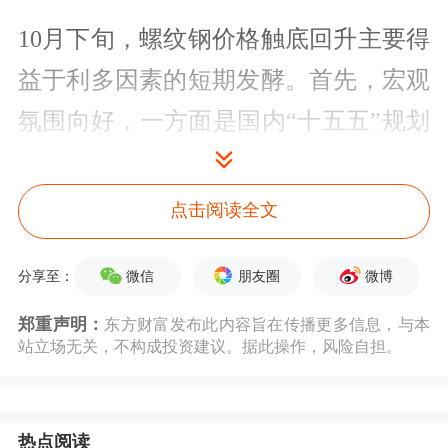
10月下旬，螺纹钢价格触底回升主要得
益于利多因素的短期发酵。首先，宏观
氛围向好，一方面是国内“十五五”规划
出台；另一方面则是贸易局势缓和，市
场受到提振。其次，唐山近期频繁启动
点击阅读全文
重污染天气Ⅱ级应急响应，限产影响出
微信
朋友圈
微博
分享至：
现，钢材供应受限，给予钢价提振。最
后，原料强势带来成本支撑，“反内
郑重声明：
东方财富发布此内容旨在传播更多信息，与本
站立场无关，不构成投资建议。据此操作，风险自担。
卷”预期不断发酵，煤炭价格强势运
行、焦炭提涨持续落地、
铁矿石
价格重
热点阅读