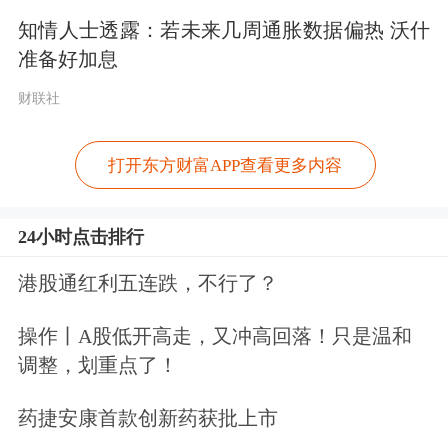
知情人士透露：若未来几周通胀数据偏热 沃什
准备好加息
财联社
11月3日(下周一)起，因美国进入冬令时
打开东方财富APP查看更多内容
间，美股交易时间将延后1小时，盘中
24小时点击排行
交易时间段更改为北京时间22:30至次
日凌晨05:00。此外，自下周一起，美
港股通红利五连跌，不行了？
国CPI、非农等重要经济数据的公布时
操作丨A股低开高走，又冲高回落！只是温和
间将较夏令时延后1小时。美股交易时
调整，划重点了！
间调整如下：盘前交易为17:00-
药捷安康首款创新药获批上市
22:30(北京时间)，盘中交易则为22:30-