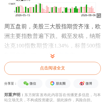
周五盘前，美股三大股指期货齐涨，欧
洲主要指数普遍下跌。截至发稿，纳斯
达克100指数期货涨1.34%，标普500指
数期货涨0.75%，道指
期货
涨0.15%。
点击阅读全文
个股方面，大型科技股集体走强，
亚马
逊
盘前大涨超13%，公司此前发布三季
微信
朋友圈
微博
分享至：
度业绩。
苹果
、
英伟达
涨超2%，
郑重声明：
东方财富发布此内容旨在传播更多信息，与本
Meta、谷歌、
特斯拉
涨逾1%。
奈飞
盘
站立场无关，不构成投资建议。据此操作，风险自担。