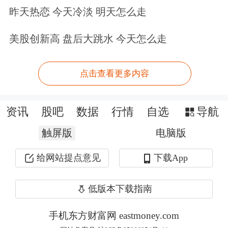
昨天热恋 今天冷淡 明天怎么走
05:00(北京时间)。
美股创新高 盘后大跳水 今天怎么走
热点要闻
点击查看更多内容
高盛
CEO：若经济增速无法提升美国将
面临一轮债务清算
资讯
股吧
数据
行情
自选
导航
高盛集团首席执行官大卫·所罗门
触屏版
电脑版
（David Solomon）表示，如果美国经
给网站提点意见
下载App
济增长速度无法提升，不断攀升的债务
水平将给经济带来“清算”的风险。
低版本下载指南
手机东方财富网 eastmoney.com
所罗门周四（10月30日）在接受采访时