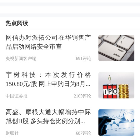
前涨超3%，公司宣布1拆10股票拆分计
划。
热点阅读
两只加密货币概念股绩后大涨，
网信办对派拓公司在华销售产
品启动网络安全审查
Strategy大涨近6%，Coinbase涨近5%。
央视新闻客户端
691评论
数据存储概念股盘前走强，
西部数据
一
度涨超12%，Sandisk Corporation涨超
宇树科技：本次发行价格
150.80元/股 网上申购日为8月...
3%。
中国证券报
2165评论
热门中概盘前普跌，
阿里巴巴
跌近
高盛、摩根大通大幅增持中际
2%，
京东
、
百度
、
哔哩哔哩
、
理想汽
旭创H股 多头持仓比例分别...
车
跌超1%。
财联社
687评论