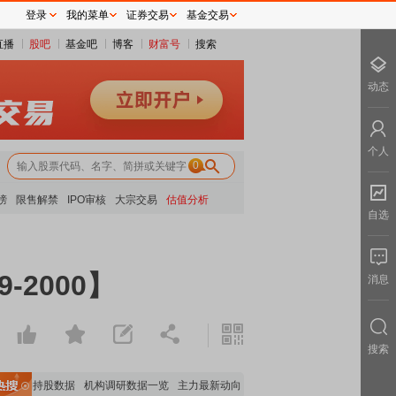
登录
我的菜单
证券交易
基金交易
直播
股吧
基金吧
博客
财富号
搜索
动态
个人
0
榜
限售解禁
IPO审核
大宗交易
估值分析
自选
-2000】
消息
搜索
机构持股数据
机构调研数据一览
主力最新动向
上市公司限售股解禁一览
昨日涨