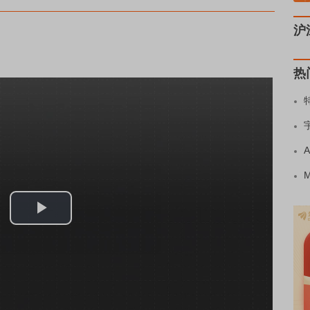
沪
热
Play
Video