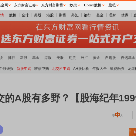
基金网
东方财富证券
东方财富期货
妙想
Choice数据
股吧
行情
数据
全球
美股
港股
期货
外汇
银行
基金
理财
债券
块
排行
新股
基金
港股
美股
期货
外汇
黄金
自选股
自选基金
个股研报
新股申购
转债申购
北交所申购
AH股比价
年报大全
融资融券
龙虎
纪之交的A股有多野？【股海纪年1999
土板块领涨
元件板块走强
半导体板块活跃
沪深资金流向
A股估值分析全览
重要