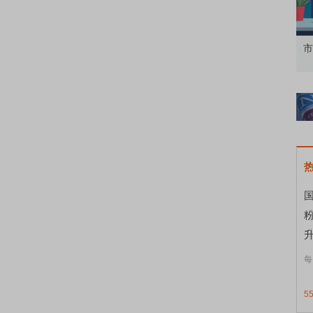
知到特色品种
了解北交所知识 做理性投资者
市
国
升
每
5