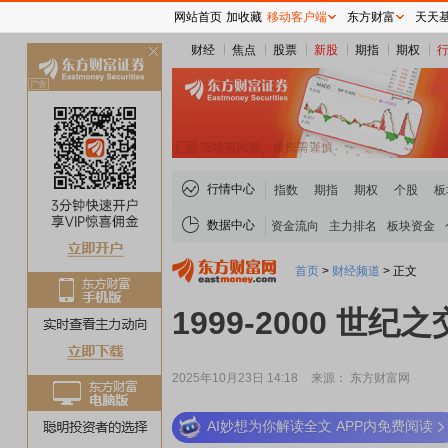
网站首页
加收藏
移动客户端
东方财富
天天
财经
焦点
股票
新股
期指
期权
关
闭
行情中心
指数
期指
期权
个股
板
数据中心
资金流向
主力排名
板块资金
首页
>
财经频道
>
正文
1999-2000 世
2025年10月23日 14:18
来源： 东方财富网
AI妙想为你解读全文 APP内免费阅读
稀