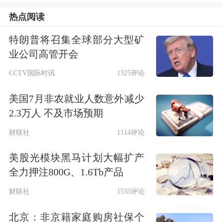
机会，让人们重新思考浏览器应当是什
热点阅读
么，”OpenAI首席执行官萨姆·奥尔特曼
特朗普将召集全球部分大型矿
在当天的直播发布会上表示。
业公司高管开会
CCTV国际时讯
1325评论
目前，Atlas浏览器已向全球macOS用户
美国7月非农就业人数意外减少
开放。OpenAI表示，Windows、iOS和
2.3万人 不及市场预期
安卓版本将很快上线。
财联社
1114评论
OpenAI负责Atlas项目的工程主管Ben
美股光模块黑马计划大幅扩产
Goodger在直播中表示，
ChatGPT是该
全力押注800G、1.6Tb产品
公司首款浏览器的核心。
用户在
财联社
1533评论
ChatGPT Atlas中可以与搜索结果进行对
北京：非京籍家庭购房社保个