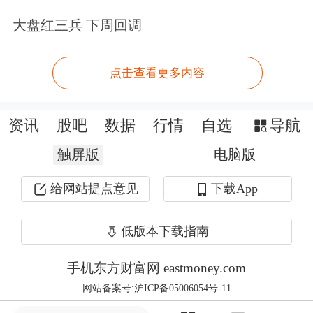
OpenAI产品负责人Adam Fry在直播中
大盘红三兵 下周回调
表示，ChatGPT Atlas同样配备了这
种“sidecar”功能。此外，Atlas还具
点击查看更多内容
备“浏览历史”功能，也就是说ChatGPT
可以记录用户访问的网站及其操作内
资讯
股吧
数据
行情
自选
导航
容，并据此提供更个性化的回答。
触屏版
电脑版
给网站提点意见
下载App
低版本下载指南
手机东方财富网 eastmoney.com
网站备案号:沪ICP备05006054号-11