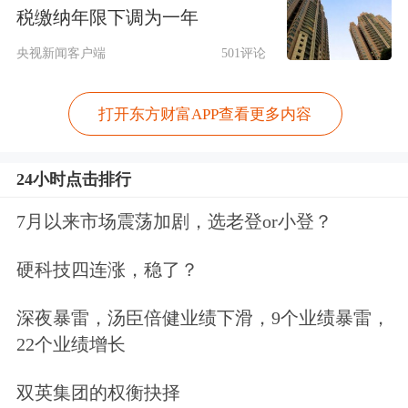
话，就像在Perplexity或Google的AI模式
税缴纳年限下调为一年
中一样。
央视新闻客户端
501评论
其他AI浏览器的“杀手级功能”是内置的
打开东方财富APP查看更多内容
侧边聊天
面板
（side panel）——聊天机
器人会自动获取用户屏幕上的上下文信
24小时点击排行
息。听起来似乎微不足道，但很多用户
7月以来市场震荡加剧，选老登or小登？
每天都在不断复制粘贴文字、拖拽文件
硬科技四连涨，稳了？
或链接到ChatGPT中，以便提供背景信
深夜暴雷，汤臣倍健业绩下滑，9个业绩暴雷，
息。而这个侧边功能则消除了这些繁琐
22个业绩增长
步骤，让使用体验更加顺畅。
双英集团的权衡抉择