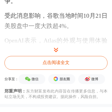
争。
受此消息影响，谷歌当地时间10月21日
美股盘中一度大跌超4%。
OpenAI表示，Atlas的外观与使用体验
与传统浏览器相似，但其最大特色在于
以生成式AI 聊天
机器人
ChatGPT为核心
点击阅读全文
构建。这意味着用户可以在任何网页上
微信
朋友圈
微博
分享至：
直接调用ChatGPT，实现总结内容、提
问或执行任务等功能。
郑重声明：
东方财富发布此内容旨在传播更多信息，与本
站立场无关，不构成投资建议。据此操作，风险自担。
“我们认为，AI代表着一个十年一遇的