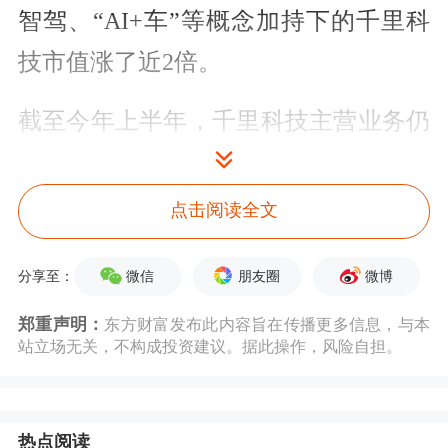
智驾、“AI+车”等概念加持下的千里科
技市值涨了近2倍。
截至今年上半年，千里科技主营业务仍
是
汽车
和
摩托车
，所谓的智驾、智舱和
Robotaxi业务仍未对其贡献任何收入。
点击阅读全文
而且在当下的智驾行业，市场格局正在
微信
朋友圈
微博
分享至：
不断收敛，第一梯队“地大华魔”（华
为、Momenta、地平线、大疆）已经占
郑重声明：
东方财富发布此内容旨在传播更多信息，与本
站立场无关，不构成投资建议。据此操作，风险自担。
据了相当大的市场声量。虽然深度绑定
了吉利，但是千里科技能否在激烈的市
热点阅读