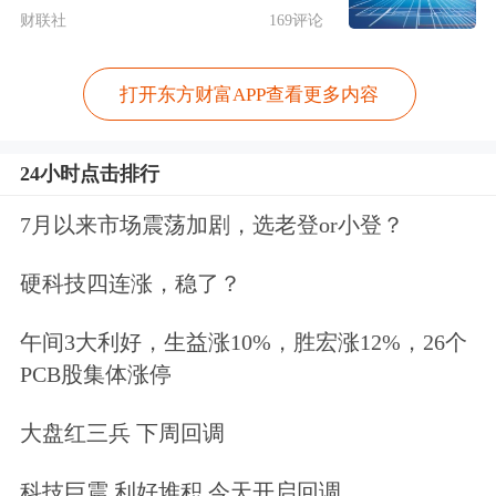
方面表示，吉利及其联属人士是其最大
财联社
169评论
供应商及最大客户。具体而言，千里科
打开东方财富APP查看更多内容
技主要从吉利系采购整车、整车成套件
及
汽车零部件
，并向吉利的若干联营企
24小时点击排行
业销售车辆。此外，千里科技预期将向
7月以来市场震荡加剧，选老登or小登？
吉利集团提供智能驾驶解决方案。
硬科技四连涨，稳了？
今年上半年，千里科技有33.2%的收入
午间3大利好，生益涨10%，胜宏涨12%，26个
来自吉利系，从吉利系采购的金额占比
PCB股集体涨停
也达到了29.7%。
大盘红三兵 下周回调
早在吉利入主后的“力帆科技”期间，千
科技巨震 利好堆积 今天开启回调