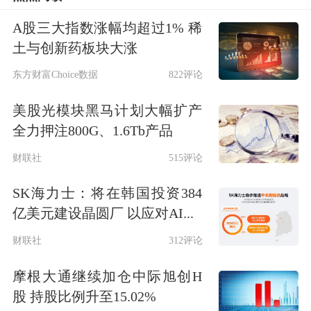
场竞争中闯出来还是未知数，能否兑现
现在的超800倍市盈率也需打个问号。
A股三大指数涨幅均超过1% 稀
土与创新药板块大涨
10月16日，千里科技向香港联交所递交
东方财富Choice数据
822评论
了在香港联交所主板上市的申请，并于
美股光模块黑马计划大幅扩产
同日在香港联交所网站刊登了本次发行
全力押注800G、1.6Tb产品
上市的申请资料。近700页的上市申请
财联社
515评论
资料，还揭示了这家突然“冒”出来的智
SK海力士：将在韩国投资384
驾新玩家的更多挑战。
亿美元建设晶圆厂 以应对AI...
财联社
312评论
客户/供应商重度依赖吉利
摩根大通继续加仓中际旭创H
在赴港上市的招股说明书中，千里科技
股 持股比例升至15.02%