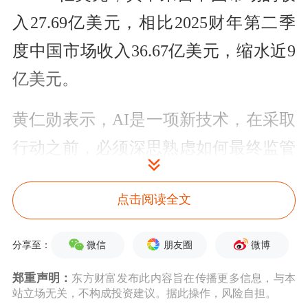
入27.69亿美元，相比2025财年第二季
度中国市场收入36.67亿美元，缩水近9
亿美元。
黄仁勋表示，AI是一项新技术，在采取
行动之前，必须深思熟虑如何最终监管
它。美国当然希望赢得AI竞赛，（美
点击阅读全文
国）决策者都想做正确的事，希望美国
获胜。“然而，重要的是，要记住，伤
微信
朋友圈
微博
分享至：
害中国的事情，往往也可能伤害美国，
郑重声明：
东方财富发布此内容旨在传播更多信息，与本
甚至更严重。所以，在急于推出对他人
站立场无关，不构成投资建议。据此操作，风险自担。