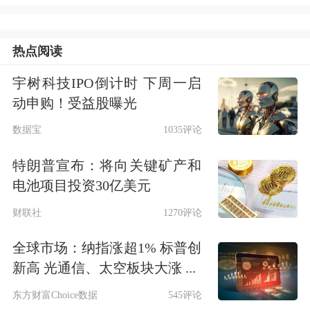
有害的政策之前，或许应该退后一步，
反思一下哪些政策对美国有益。”
热点阅读
黄仁勋在上述活动上表示，美国的政策
宇树科技IPO倒计时 下周一启
动申购！受益股曝光
导致美国失去了世界上最大的市场之
数据宝
1035评论
一。黄仁勋还提到中国在AI领域的实
力，他表示，中国拥有全球约50%的AI
特朗普宣布：将向关键矿产和
电池项目投资30亿美元
研究人员，有出色的学校，对AI有极大
财联社
1270评论
的关注和热情。
全球市场：纳指涨超1% 标普创
黄仁勋认为，
问题
的核心
在于，如何
新高 光通信、太空板块大涨 ...
在
“
保持
技术
领先
”
和
“
确保世界建立在
东方财富Choice数据
545评论