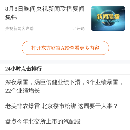
美国技术上
”之间
取得平衡？
需要有细
8月8日晚间央视新闻联播要闻
微的策略，而不是非黑即白。应该形成
集锦
一个随时间变化的、细致入微的策略。
央视新闻客户端
24评论
既要让美国保持技术领先，又要继续赢
打开东方财富APP查看更多内容
得世界各地的研究人员，这可能是正确
的平衡。
24小时点击排行
他提到，目前英伟达100%退出了中国
深夜暴雷，汤臣倍健业绩下滑，9个业绩暴雷，
22个业绩增长
市场。中国业务占比从95%的市场份额
降到了0%。“无法想象任何决策者会认
老美非农爆雷 北京楼市松绑 这周要干大事？
为这是一个好主意，即我们（美国）实
盘点今年北交所上市的汽配股
施的政策导致美国失去了世界上最大的