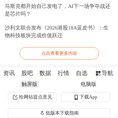
马斯克都开始自己发电了，AI下一场争夺战还
市场之一，降到了0%。”
是芯片吗？
黄仁勋还提到，目前在英伟达所有股东
沙利文联合发布《2026港股18A蓝皮书》：生
预测中，都假设中国业务为零。公司如
物科技板块完成价值跃迁
果在中国有任何新进展都是额外收
点击查看更多内容
获。“希望我们能继续（向美国政府）
解释、提供信息，并对政策的改变抱有
资讯
股吧
数据
行情
自选
导航
希望。”
触屏版
电脑版
今年5月，黄仁勋曾表示，中国
人工智
给网站提点意见
下载App
能
市场可能在未来两到三年内达到约
低版本下载指南
500亿美元。对于一家美国公司来说，