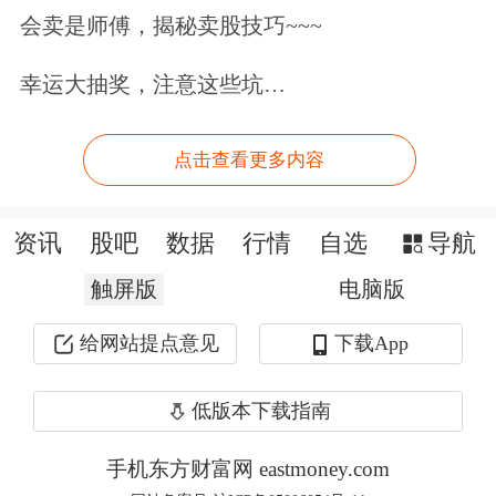
会卖是师傅，揭秘卖股技巧~~~
江西VR产业走在前列
幸运大抽奖，注意这些坑…
近年来，江西省VR产业发展迅速，已
点击查看更多内容
成为全国VR产业的重要集聚地之一，
呈现出产业规模不断扩大、企业加速集
资讯
股吧
数据
行情
自选
导航
聚、创新能力持续提升、应用场景广泛
触屏版
电脑版
拓展等特点。
给网站提点意见
下载App
从产业规模来看，2024年，江西省VR
低版本下载指南
及相关产业营业收入实现1100亿元，同
比增长9.34%，与2018年的42亿元相
手机东方财富网 eastmoney.com