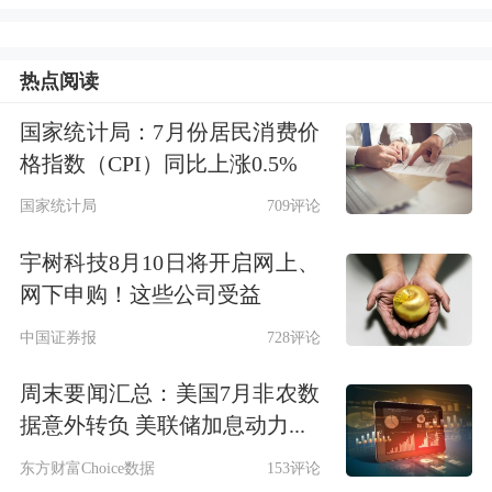
巴
、小米、联想等进军AI眼镜的科技大
厂，以及XREAL、Rokid、雷鸟创新等
热点阅读
头部AR眼镜创新企业，为AI眼镜“百家
国家统计局：7月份居民消费价
争鸣”蓄势赋能。
格指数（CPI）同比上涨0.5%
国家统计局
709评论
大会还聚集产业链各环节核心力量，邀
请包括京东方、
蓝色光标
、海信集团、
宇树科技8月10日将开启网上、
网下申购！这些公司受益
歌尔股份
、影石科技、Unity、
霍尼韦
中国证券报
728评论
尔
等全球领军企业深入对接交流，分享
周末要闻汇总：美国7月非农数
最新成果。
据意外转负 美联储加息动力...
大会将举办5个专题对接会，包
东方财富Choice数据
153评论