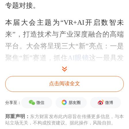
专题对接。
本届大会主题为“VR+AI开启数智未
来”，打造技术与产业深度融合的高端
平台。大会将呈现三大“新”亮点：一是
聚焦“新”赛道，抓住
AI眼镜
这一最具发
展潜力的赛道；二是聚焦“新”技术，大
会将迎来“特殊嘉宾”——具身
机器人
；
点击阅读全文
三是聚焦“新”实效，积极推动产业项目
微信
朋友圈
微博
分享至：
在大会上签约。
郑重声明：
东方财富发布此内容旨在传播更多信息，与本
大会将重点邀请华为、
苹果
、
阿里巴
站立场无关，不构成投资建议。据此操作，风险自担。