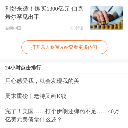
括“AI+VR融合创新专题对接”“AI+XR
利好来袭！爆买1300亿元 伯克
眼镜专题对接”“VR+低空经济专题对
希尔罕见出手
接”等，还将举办4个企业生态论坛，包
券商中国
365评论
括“中国联通生态论坛”“华为生态论
打开东方财富APP查看更多内容
坛”“科骏生态论坛”等。
24小时点击排行
用心感受我，就会发现我的美
周末重磅！老特又画K线
完了！美国……打个伊朗还弹药不足……40万
亿美元美债拿什么还？