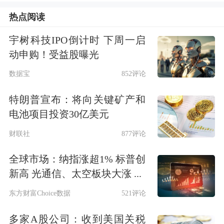
含权理财产品供销两旺
热点阅读
“三季度以来，我们顺应客户对含权理
宇树科技IPO倒计时 下周一启
财产品踊跃申购的趋势，增加了对权益
动申购！受益股曝光
类资产的配置。”一家股份行理财公司
数据宝
852评论
的权益投资经理告诉记者。
特朗普宣布：将向关键矿产和
电池项目投资30亿美元
记者从业内获悉，受益于权益市场亮眼
财联社
877评论
表现，含权理财产品正吸引增量资金涌
全球市场：纳指涨超1% 标普创
入，例如招银理财“全+福”多策略产品
新高 光通信、太空板块大涨 ...
系列9月25日保有规模突破3000亿元，
东方财富Choice数据
521评论
服务客户超240万。
多家A股公司：收到美国关税