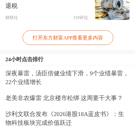
中国理财网数据显示，截至10月16日，
退税
今年以来，华夏理财、中邮理财、民生
财联社
310评论
理财、青银理财、杭银理财、
高盛
工银
打开东方财富APP查看更多内容
理财共发行13只权益类理财产品，去年
全年仅发行了2只。在今年新发的权益
24小时点击排行
类产品中，被动跟踪指数的理财产品成
深夜暴雷，汤臣倍健业绩下滑，9个业绩暴雷，
为主流。
22个业绩增长
今年以来，多家理财公司表示，将通过
老美非农爆雷 北京楼市松绑 这周要干大事？
直接投资或以间接方式持续增持交易型
沙利文联合发布《2026港股18A蓝皮书》：生
开放式指数基金（ETF），通过布局指
物科技板块完成价值跃迁
数策略、指数增强策略等各类含权类理