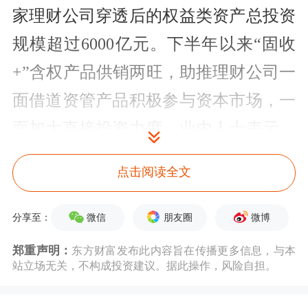
家理财公司穿透后的权益类资产总投资
规模超过6000亿元。下半年以来“固收
+”含权产品供销两旺，助推理财公司一
面借道资管产品积极参与资本市场，一
面加大直接投资力度。业内人士表示，
增加对权益市场的直接投资和权益投研
点击阅读全文
能力的提升，如同硬币的一体两面，为
了更好适应直接投资需求，理财公司应
微信
朋友圈
微博
分享至：
进一步推进权益投研组织建设和框架搭
郑重声明：
东方财富发布此内容旨在传播更多信息，与本
站立场无关，不构成投资建议。据此操作，风险自担。
建。