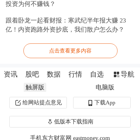
投资为何不赚钱？
财产品，进一步支持资本市场发展。
跟着卧龙一起看财报：寒武纪半年报大赚 23
亿！内资跑路外资抄底，我们散户怎么办？
“我们以ETF为主要权益投资工具，同
时辅以个股直投、配置其他基金及委托
点击查看更多内容
投资。去年以来，ETF已成为理财公司
布局权益市场的重要手段。在选择ETF
资讯
股吧
数据
行情
自选
导航
时，我们重点考量估值水平、市场风格
触屏版
电脑版
以及对后市的展望，目前以
大盘价值
类
给网站提点意见
下载App
ETF为主。”上述股份行理财公司权益
投资经理介绍道。
低版本下载指南
手机东方财富网 eastmoney.com
“纯权益类理财存续规模占比一直较