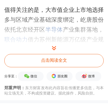
值得关注的是，大市值企业上市地选择
多与区域产业基础深度绑定，屹唐股份
依托北京经开区
半导体
产业集群落地，
联合动力
借力苏州新能源万亿级产业规
划，华电新能则因福州海上风电项目锚
定当地，折射出IPO布局与区域产业协
点击阅读全文
同的紧密逻辑。
微信
朋友圈
微博
分享至：
三季度IPO数量为27家
郑重声明：
东方财富发布此内容旨在传播更多信息，与本
站立场无关，不构成投资建议。据此操作，风险自担。
2025年进入四季度，前三季度的IPO情
况已出炉。