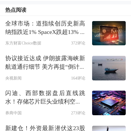
热点阅读
根据Wind（万得）数据，2025年三季
全球市场：道指续创历史新高
度的A股IPO数量为27家，募资额合计
纳指跌近1% SpaceX跌超13% ...
约399亿元。与2024年三季度相比，IPO
东方财富Choice数据
372评论
数量小幅上升，募资额同比大增。2024
协议接近达成 伊朗披露海峡新
年同期，A股新增IPO家数为25家，合
航道通行细节 美方再提“倒计...
计IPO募集资金约154亿元。
央视新闻
164评论
闪迪、西部数据盘后直线跳
事实上，2025年三季度IPO募资额已超
水！存储芯片巨头业绩利空...
过上半年总和。2025年上半年，A股共
券商中国
273评论
有51家公司IPO上市，共募集资金
新建仓！外资最新潜伏这23股
373.55亿元，低于三季度的399亿元。