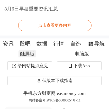
比增幅约为161.06%。
8月6日早盘重要资讯汇总
在2025年三季度IPO的A股企业中，截
点击查看更多内容
至9月30日，超过100亿元市值的企业达
10家，其中有3家企业市值超过700亿
资讯
股吧
数据
行情
自选
导航
元，排在榜首的是华电新能，市值达到
触屏版
电脑版
2665.5亿元；排在第二的是屹唐股份，
给网站提点意见
下载App
市值为879.87亿元；排在第三的是联合
低版本下载指南
动力，市值为742.12亿元。
手机东方财富网 eastmoney.com
这也是城市IPO榜单首次出现3家“大块
网站备案号:沪ICP备05006054号-11
头”企业霸榜的情况。