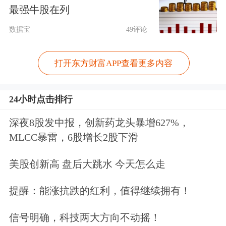
最强牛股在列
基于上述数据，2025年前三季度的IPO
数据宝
49评论
数量为78家，募资总额约为772.55亿
打开东方财富APP查看更多内容
元。其中，募资额同比增长61.28%。
此外，IPO数量小增、总市值大增是
24小时点击排行
2025年三季度IPO的一大特征，这是因
深夜8股发中报，创新药龙头暴增627%，
MLCC暴雷，6股增长2股下滑
为该季度“大块头”上市企业较多。截至
2025年9月30日，2025年三季度IPO的27
美股创新高 盘后大跳水 今天怎么走
家A股公司总市值为6243.5亿元，对比
提醒：能涨抗跌的红利，值得继续拥有！
2024年同期25家IPO公司的2367亿元总
信号明确，科技两大方向不动摇！
市值（取2024年9月30日收盘价），同