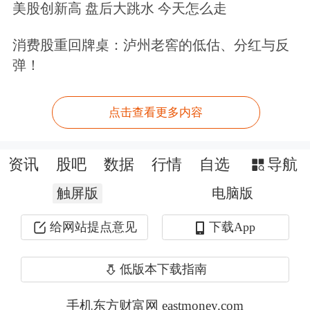
全部行业数量比重超过五成。
其中，
综
美股创新高 盘后大跳水 今天怎么走
合
、
电子
、
电力设备
、
有色金属
、
通
消费股重回牌桌：泸州老窖的低估、分红与反
信
、
机械设备
6个行业北向资金持股市
弹！
值环比增长均超过40%。
点击查看更多内容
资讯
股吧
数据
行情
自选
导航
触屏版
电脑版
给网站提点意见
下载App
低版本下载指南
手机东方财富网 eastmoney.com