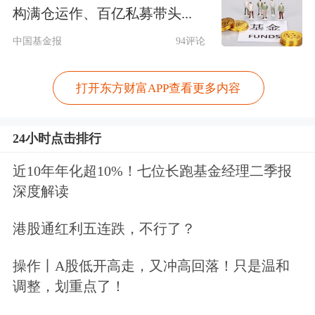
构满仓运作、百亿私募带头...
中国基金报
94评论
打开东方财富APP查看更多内容
24小时点击排行
近10年年化超10%！七位长跑基金经理二季报
深度解读
科技板块获北向资金显著加仓
港股通红利五连跌，不行了？
从行业来看， 2025年三季度末获北向
操作丨A股低开高走，又冲高回落！只是温和
调整，划重点了！
资金持股市值增长的行业共计17个，占