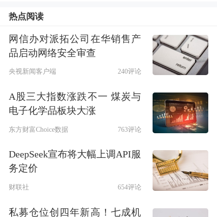
持股数量环比增幅分别达到11.69%、
热点阅读
7.63%。
网信办对派拓公司在华销售产
品启动网络安全审查
近年来，中国资产对海外投资者吸引力
央视新闻客户端
240评论
持续增强，
摩根士丹利
发布的报告显
示，
今年9月，净流入中国股市的外资
A股三大指数涨跌不一 煤炭与
电子化学品板块大涨
反弹至46亿美元，创下自2024年11月以
东方财富Choice数据
763评论
来单月最高
。截至9月30日，年内外资
DeepSeek宣布将大幅上调API服
被动型基金累计流入180亿美元，远超
务定价
去年同期。北向资金作为外资流入A股
财联社
654评论
的重要渠道，在三季度展现了强劲的势
私募仓位创四年新高！七成机
头。