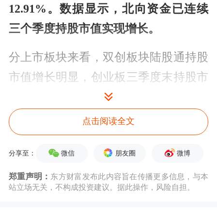
12.91%。数据显示，北向资金已连续
三个季度持股市值实现增长。
分上市板块来看，双创板块陆股通持股
市值增长明显，创业板三季度末持股市
值为5833.44亿元，环比增长61.24%，
科创板三季度末持股市值为1735.95亿
点击阅读全文
元，环比增长54.57%。
微信
朋友圈
微博
分享至：
今年三季度，双创板块双双走高，创业
郑重声明：
东方财富发布此内容旨在传播更多信息，与本
板指、科创50涨幅均超过49%，行情带
站立场无关，不构成投资建议。据此操作，风险自担。
动下陆股通显著加仓，创业板、科创板