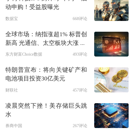
动申购！受益股曝光
数据宝
668评论
全球市场：纳指涨超1% 标普创
新高 光通信、太空板块大涨 ...
东方财富Choice数据
493评论
特朗普宣布：将向关键矿产和
电池项目投资30亿美元
财联社
457评论
凌晨突然下挫！美存储巨头跳
水
券商中国
267评论