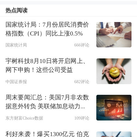
超3%。
热点阅读
费城
半导体
指数拉升，
台积电
涨超
国家统计局：7月份居民消费价
格指数（CPI）同比上涨0.5%
7%，
美光科技
涨超6%。博通涨近
国家统计局
666评论
10%，消息面上，OpenAI宣布与博通达
宇树科技8月10日将开启网上、
成合作，联合生产其首款自主设计的
人
网下申购！这些公司受益
工智能
处理器。
中国证券报
682评论
涨幅超过
黄金
周末要闻汇总：美国7月非农数
据意外转负 美联储加息动力...
白银
在伦敦市场遭遇逼空
东方财富Choice数据
109评论
利好来袭！爆买1300亿元 伯克