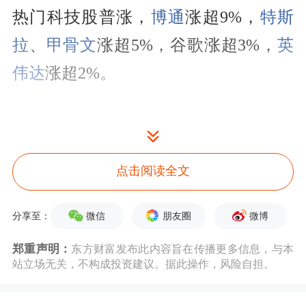
热门科技股普涨，
博通
涨超9%，
特斯
拉
、
甲骨文
涨超5%，谷歌涨超3%，
英
伟达
涨超2%。
点击阅读全文
纳斯达克中国金龙指数
收涨3.21%，热
微信
朋友圈
微博
分享至：
门中概股普涨，
世纪互联
涨超10%，
蔚
郑重声明：
东方财富发布此内容旨在传播更多信息，与本
来
涨近7%，
名创优品
涨超5%，
阿里巴
站立场无关，不构成投资建议。据此操作，风险自担。
巴
、
京东
涨超4%，小鹏汽车、
百度
涨