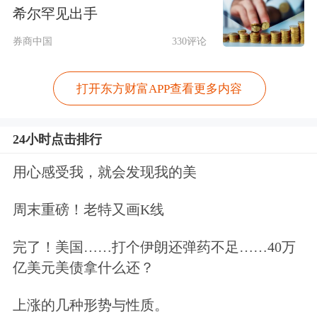
希尔罕见出手
券商中国
330评论
今日盘中，现货黄金站上4100美元/盎
打开东方财富APP查看更多内容
司关口，再创
历史新高
，日内涨超90美
元，涨幅超2%，年内涨近1500美元，
24小时点击排行
涨幅超56%。
用心感受我，就会发现我的美
周末重磅！老特又画K线
完了！美国……打个伊朗还弹药不足……40万
亿美元美债拿什么还？
上涨的几种形势与性质。