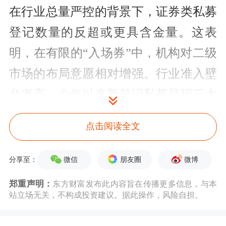
在行业总量严控的背景下，证券类私募
登记数量的反超或更具含金量。这表
明，在有限的“入场券”中，机构对二级
市场的布局意愿相对增强。行业准入壁
垒渐高，今年以来新登记私募呈现三大
标签：一是核心团队具备量化投资经
点击阅读全文
验；二是团队成员拥有公募从业背景；
三是知名私募高管独立创业。
微信
朋友圈
微博
分享至：
郑重声明：
东方财富发布此内容旨在传播更多信息，与本
尽管9月量化产品备案占比回落，但其
站立场无关，不构成投资建议。据此操作，风险自担。
中股票策略产品占比仍超七成，核心策