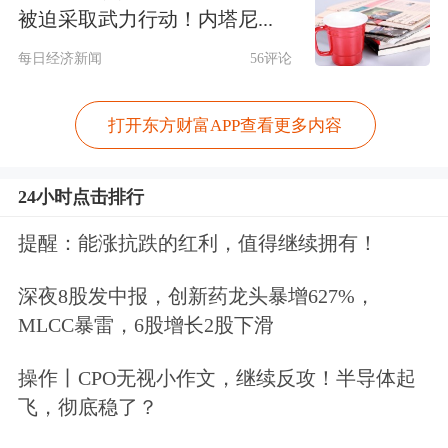
被迫采取武力行动！内塔尼...
每日经济新闻
56评论
打开东方财富APP查看更多内容
24小时点击排行
提醒：能涨抗跌的红利，值得继续拥有！
深夜8股发中报，创新药龙头暴增627%，
MLCC暴雷，6股增长2股下滑
纵观前三季度，除了9月之外，股权类
操作丨CPO无视小作文，继续反攻！半导体起
私募的月度登记数量均超过或持平于证
飞，彻底稳了？
券类私募。即使是月度私募登记最多的