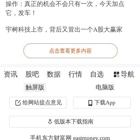
操作：真正的机会不会只有一次，今天加点
7月，新登记的22家私募中，证券类私
它，发车！
募、股权类私募分别有6家、16家，证
宇树科技上市，背后又冒出一个A股大赢家
券类机构比股权类机构少10家。
这或许表明，二级市场的配置价值正吸
点击查看更多内容
引投资人士入场布局设立证券类私募。
资讯
股吧
数据
行情
自选
导航
若将观察周期拉长，前三季度新登记私
触屏版
电脑版
募共计116家，其中证券类私募、股权
给网站提点意见
下载App
类私募分别有44家、72家。
低版本下载指南
2024年同期登记的私募共计111家，其
手机东方财富网 eastmoney.com
中证券类私募、股权类私募分别有35