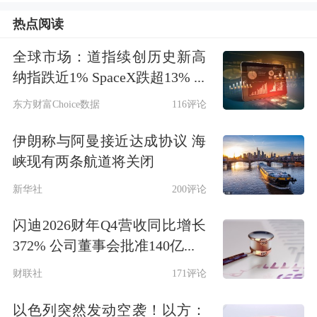
略依然聚焦权益市场。并且，百亿量化
热点阅读
私募仍为备案主力。对此，有私募人士
全球市场：道指续创历史新高
分析称，量化产品占比的回落更多反映
纳指跌近1% SpaceX跌超13% ...
了短期市场环境下的风险偏好微调，而
东方财富Choice数据
116评论
非战略转向。
伊朗称与阿曼接近达成协议 海
9月证券类私募登记罕见反超
峡现有两条航道将关闭
新华社
200评论
据中基协统计，9月新登记私募共计14
闪迪2026财年Q4营收同比增长
家，其中，证券类私募、股权类私募分
372% 公司董事会批准140亿...
别登记10家、4家，证券类私募登记数
财联社
171评论
量罕见反超股权类私募。
以色列突然发动空袭！以方：