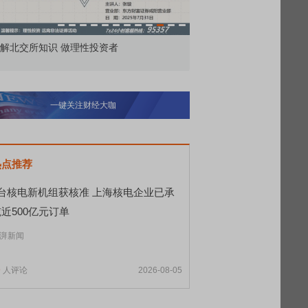
解北交所知识 做理性投资者
市价委托那么多种，究竟
一键关注财经大咖
热点推荐
8台核电新机组获核准 上海核电企业已承
近500亿元订单
湃新闻
9
人评论
2026-08-05