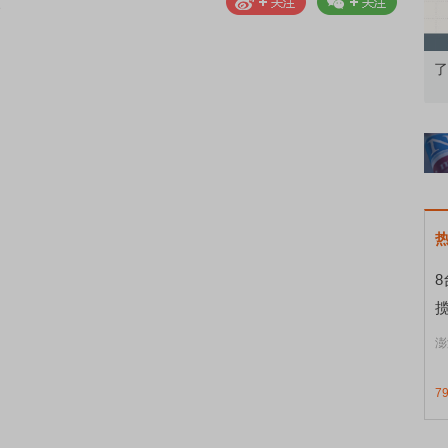
果：A股再平衡的
债券知识通识：从基础认知到特色品种
了
揽
澎
7