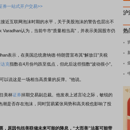
证券一站式开户交易>>
沪
估值接近互联网泡沫时期的水平，关于美股泡沫的警告也层出不
热
k Varadhan认为，当前牛市“质量相当高”，并表示美国股市仍
an表示，在美国总统唐纳德·特朗普宣布其“解放日”关税
斯达克
指数在4月份均跌至低点，但此后这些指数“波动很小”。
以说这是一场相当高质量的反弹。”他说。
任美林
证券
掉期交易副总裁。他发表上述言论之际，敏锐的
热潮是否存在泡沫，同时贸易紧张局势和高关税也影响了投
票，原因包括美联储未来可能的降息，“大而美”法案可能带