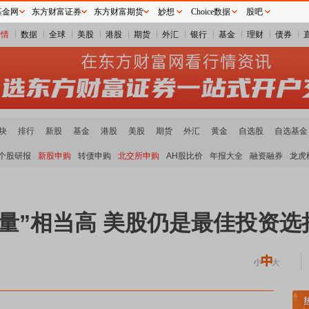
基金网
东方财富证券
东方财富期货
妙想
Choice数据
股吧
行情
数据
全球
美股
港股
期货
外汇
银行
基金
理财
债券
块
排行
新股
基金
港股
美股
期货
外汇
黄金
自选股
自选基金
个股研报
新股申购
转债申购
北交所申购
AH股比价
年报大全
融资融券
龙虎
量”相当高 美股仍是最佳投资选
煤炭板块领涨
贵金属板块走强
半导体板块活跃
沪深资金流向
A股估值分析全览