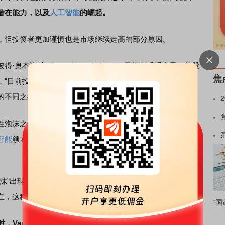
潜在能力，以及
人工智能
的崛起。
但投资者更加谨慎也是市场继续走高的部分原因。
·奥本海默（Peter Oppenheimer）日前也乐观表示，美股
焦
，“目前投资者的行为模式和市场定价中存在一些与以往泡沫
的不同之处。”
泡沫之间的几个相似之处：美股估值攀升，市场由少数股
智能
领域的几家科技巨头领跑的现象与上世纪90年代末互联
”出现时，通常会出现的情况是，与新科技相关的公司总市
在，这种情况尚未发生。
“国
，Varadhan表示看好，并补充说，人工智能自2023年初以