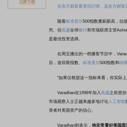
在东方财富看资讯行情，选东方财富
随着
标准普尔
500指数屡刷新高，
穷。但
高盛
全球
银行
和市场联席主管Asho
是最佳投资选择。
在周五播出的一档播客节目中，Varadh
后，道琼斯指数、
标准普尔
500指数和
纳
“如果仅根据这一指标来看，你实际上可
Varadhan在1998年加入
高盛
之前曾担
市场观察人士正越来越多地讨论
人工智能
资者对美国资产的信心。
Varadhan则表示，
他非常看好美国股