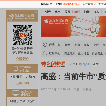
网站首页
加收藏
移动客户端
东方财富
天天
财经
焦点
股票
新股
期指
期权
关
闭
行情中心
指数
期指
期权
个股
板
数据中心
资金流向
主力排名
板块资金
首页
>
财经频道
>
正文
高盛：当前牛市“质
2025年10月11日 08:49
来源： 财联社