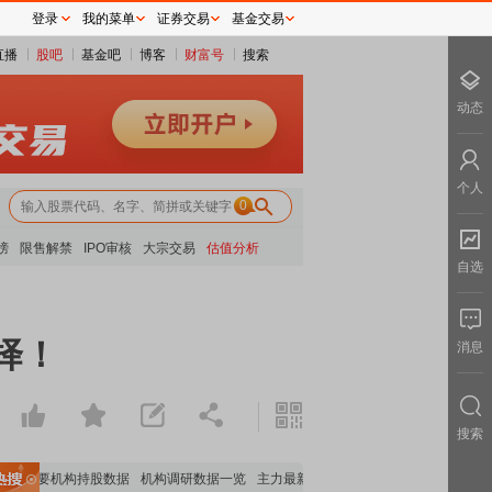
登录
我的菜单
证券交易
基金交易
直播
股吧
基金吧
博客
财富号
搜索
动态
个人
0
榜
限售解禁
IPO审核
大宗交易
估值分析
自选
择！
消息
搜索
重要机构持股数据
机构调研数据一览
主力最新动向
上市公司限售股解禁一览