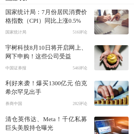
要改；我没想明白，但是我有想法，我
国家统计局：7月份居民消费价
格指数（CPI）同比上涨0.5%
们沟通、商量着来；如果我一点都不确
国家统计局
516评论
定的，我提出来我们大家讨论，最后以
大家意见为主。差不多从那个时候开始
宇树科技8月10日将开启网上、
网下申购！这些公司受益
到现在，我觉得我和团队磨合得还是非
中国证券报
546评论
常好的。”
利好来袭！爆买1300亿元 伯克
这被外界视为史玉柱回归巨人网络“一
希尔罕见出手
线”的信号。当年上半年，巨人网络实
券商中国
282评论
现营收14.43亿元，同比增长35.68%，
清仓英伟达、Meta！千亿私募
净利润6.63亿元，同比增长32.95%。
巨头美股持仓曝光