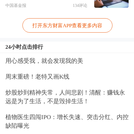
中国基金报
134评论
如今，巨人网络的营收和净利润延续增
长态势。财报数据显示，今年上半年，
打开东方财富APP查看更多内容
巨人网络实现营业收入16.62亿元，同
比增长16.47%；实现归属于上市公司股
24小时点击排行
东的净利润7.77亿元，同比增长
用心感受我，就会发现我的美
8.27%；实现归属于上市公司股东的扣
周末重磅！老特又画K线
除非经常性损益的净利润8.07亿元，同
炒股炒到精神失常，人间悲剧！清醒：赚钱永
比减少8.79%。
远是为了生活，不是毁掉生活！
其中，2025年1月上线的《超自然行动
植物医生四闯IPO：增长失速、突击分红、内控
组》成为巨人
网络游戏
业务的新增量。
缺陷曝光