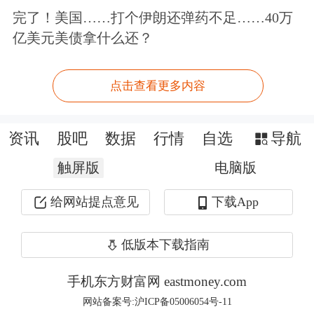
该游戏7月同时在线人数突破100万，稳
完了！美国……打个伊朗还弹药不足……40万
居iOS游戏免费榜TOP5。
亿美元美债拿什么还？
巨人网络方面介绍称，《超自然行动
点击查看更多内容
组》由其自主研发，核心创意源于“摸
金探险+团队协作”的差异化定位。作为
资讯
股吧
数据
行情
自选
导航
组队题材游戏，其核心优势在于两大维
触屏版
电脑版
度：一是多人协作机制带来的强社交裂
给网站提点意见
下载App
变性，二是简单易上手的玩法设计降低
低版本下载指南
了用户进入门槛。
手机东方财富网 eastmoney.com
巨人网络方面表示，《超自然行动组》
网站备案号:沪ICP备05006054号-11