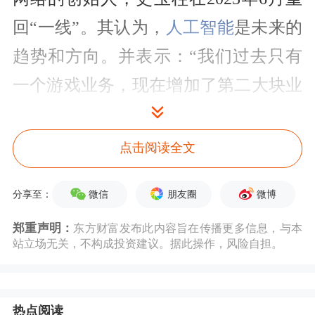
回“一线”。其认为，
人工智能
是未来的
趋势和方向。并表示：“我们过去只有
一个游戏业务，现在增加了第二大块业
务，就是人工智能。”
点击阅读全文
新游提振业绩
两年前，史玉柱在“2023征途嘉年华”上
微信
朋友圈
微博
分享至：
公开表示，“我刚进来的时候，发现这
郑重声明：
东方财富发布此内容旨在传播更多信息，与本
站立场无关，不构成投资建议。据此操作，风险自担。
个游戏根本不是我想要的游戏，所以我
就跟管理团队有一个约定，如果我想明
白了，决定要你们改的地方，你们一定
热点阅读