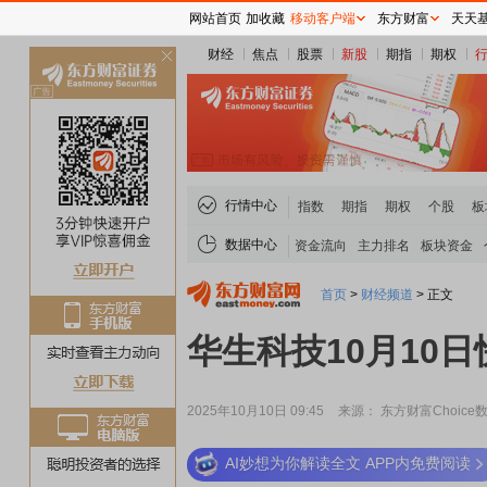
网站首页
加收藏
移动客户端
东方财富
天天
财经
焦点
股票
新股
期指
期权
关
闭
行情中心
指数
期指
期权
个股
板
数据中心
资金流向
主力排名
板块资金
首页
>
财经频道
>
正文
华生科技10月10
2025年10月10日 09:45
来源： 东方财富Choice
AI妙想为你解读全文 APP内免费阅读
稀土