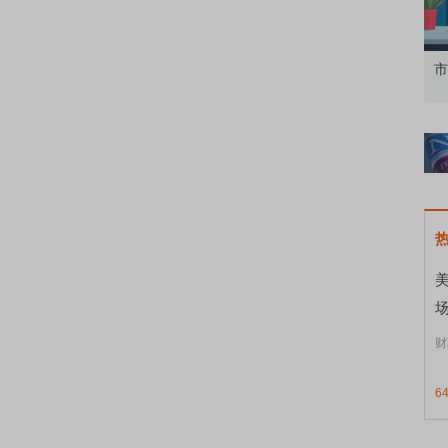
知到特色品种
了解北交所知识 做理性投资者
市
美
财
6