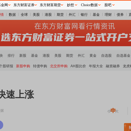
基金网
东方财富证券
东方财富期货
妙想
Choice数据
股吧
行情
数据
全球
美股
港股
期货
外汇
银行
基金
理财
债券
块
排行
新股
基金
港股
美股
期货
外汇
黄金
自选股
自选基金
个股研报
新股申购
转债申购
北交所申购
AH股比价
年报大全
融资融券
龙虎
日快速上涨
数据
板块领涨
元件板块走强
半导体板块活跃
沪深资金流向
A股估值分析全览
重要