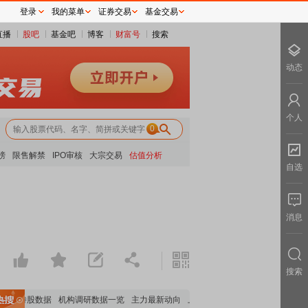
登录
我的菜单
证券交易
基金交易
直播
股吧
基金吧
博客
财富号
搜索
动态
个人
0
榜
限售解禁
IPO审核
大宗交易
估值分析
自选
消息
搜索
机构持股数据
机构调研数据一览
主力最新动向
上市公司限售股解禁一览
昨日涨