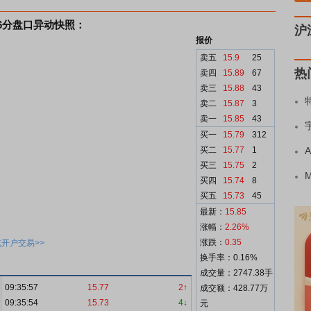
:36分盘口异动快照：
沪
报价
卖五
15.9
25
热
卖四
15.89
67
卖三
15.88
43
卖二
15.87
3
卖一
15.85
43
买一
15.79
312
买二
15.77
1
买三
15.75
2
买四
15.74
8
买五
15.73
45
最新：
15.85
涨幅：
2.26%
涨跌：
0.35
开户交易>>
换手率：0.16%
成交量：2747.38手
09:35:57
15.77
2↑
成交额：428.77万
09:35:54
15.73
4↓
元