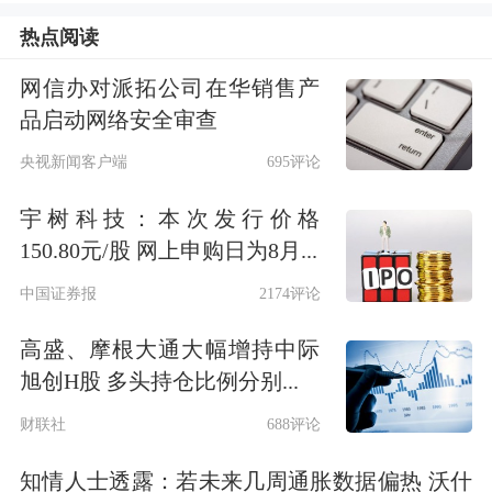
前支付港口费。
热点阅读
网信办对派拓公司在华销售产
作为反击，9月底，我国决定对《中华
品启动网络安全审查
人民共和国国际海运条例》作出修改。
央视新闻客户端
695评论
第四十六条修改为“任何国家或者地区
宇树科技：本次发行价格
对中华人民共和国国际海上运输及其辅
150.80元/股 网上申购日为8月...
助性业务的经营者、船舶或者船员采取
中国证券报
2174评论
或者协助、支持采取歧视性的禁止、限
高盛、摩根大通大幅增持中际
制或者其他类似措施的，除有关条约、
旭创H股 多头持仓比例分别...
协定能够提供充分有效的救济外，中华
财联社
688评论
人民共和国政府根据实际情况采取必要
知情人士透露：若未来几周通胀数据偏热 沃什