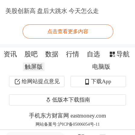
臻向记者表示，从细则可以看出，三条
美股创新高 盘后大跳水 今天怎么走
收费情况中的前两条指名道姓针对中国
船东和中国船厂，同时也是为了重振美
点击查看更多内容
国造船业，增加税收。
资讯
股吧
数据
行情
自选
导航
他表示，港口费将大幅提升中国船东和
触屏版
电脑版
中国船舶的运营成本，以美线主要使用
的12000TEU集装箱船舶为例，仅挂靠1
给网站提点意见
下载App
次美国港口的费用，船东预计增加304
低版本下载指南
美元／TEU的运营成本，船舶预计增加
手机东方财富网 eastmoney.com
120美元／TEU的运营成本。
网站备案号:沪ICP备05006054号-11