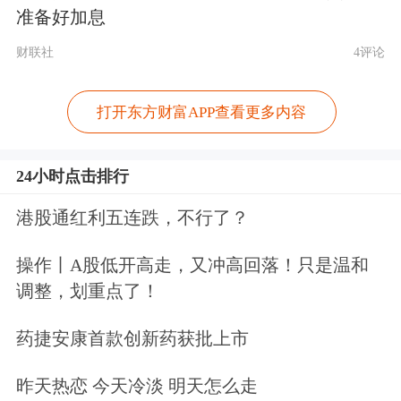
的反制措施，包括但不限于向靠泊中国
准备好加息
港口的该国家或者地区的船舶收取特别
财联社
4评论
费用，禁止或者限制该国家或者地区的
打开东方财富APP查看更多内容
船舶进出中国港口，禁止或者限制该国
家或者地区的组织和个人获取中国国际
24小时点击排行
海上运输相关数据、信息以及经营进出
港股通红利五连跌，不行了？
中国港口的国际海上运输及其辅助性业
务”。
操作丨A股低开高走，又冲高回落！只是温和
调整，划重点了！
中国船东运营成本将增加
药捷安康首款创新药获批上市
方正中期期货资深海运和宏观分析师陈
昨天热恋 今天冷淡 明天怎么走