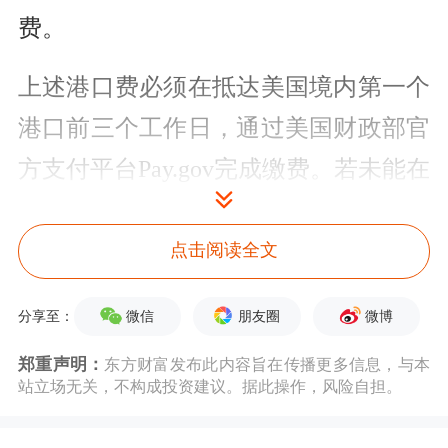
费。
上述港口费必须在抵达美国境内第一个
港口前三个工作日，通过美国财政部官
方支付平台Pay.gov完成缴费。若未能在
系统中完成支付或提交有效凭证，船舶
将面临被拒绝装卸、延迟放行甚至暂停
点击阅读全文
清关的风险。
微信
朋友圈
微博
分享至：
相比此前公布的征询版，此次细则版最
郑重声明：
东方财富发布此内容旨在传播更多信息，与本
站立场无关，不构成投资建议。据此操作，风险自担。
显著的区别在于由船舶运营商自行判断
是否需要对某艘挂靠美国港口的船舶提