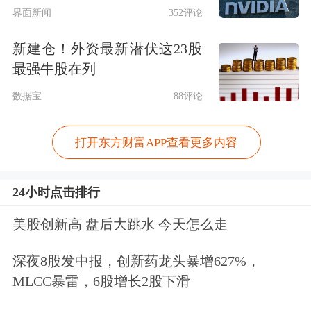
界面新闻
352评论
押人员与巴勒斯坦在押人员的交换。哈
新建仓！外资最新潜伏这23股
马斯呼吁美国总统特朗普及担保国确保
最强牛股在列
以色列执行加沙停火协议。
数据宝
88评论
声明强调，“我们将始终坚守我们的承
打开东方财富APP查看更多内容
诺。我们不会放弃我们人民的民族权
利，直到实现自由、独立和自决。”
24小时点击排行
在美国总统特朗普宣布以色列与哈马斯
美股创新高 盘后大跳水 今天怎么走
达成和平计划第一阶段后，以色列总理
深夜8股发中报，创新药龙头暴增627%，
内塔尼亚胡于当地时间9日凌晨最新发
MLCC暴雷，6股增长2股下滑
表声明称，“这对以色列来说是伟大的