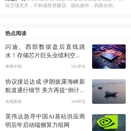
人员将很快获释，以色列也将把部队撤
站立场无关，不构成投资建议。据此操作，风险自担。
至双方商定的界线，这是迈向一个强
大、持久且永恒和平的第一步”。
热点阅读
当天早些时候，特朗普表示，“鉴于正
闪迪、西部数据盘后直线跳
在埃及举行的加沙地带停火谈判‘非常
水！存储芯片巨头业绩利空...
接近’达成协议”，他可能于本周末前往
券商中国
541评论
中东。特朗普称，可能在11日或12日出
协议接近达成 伊朗披露海峡新
发前往中东。
航道通行细节 美方再提“倒计...
央视新闻
349评论
当地时间10月9日凌晨，哈马斯发表声
英伟达急寻中国AI基站供应商
明，宣布已达成协议，以结束加沙战
明后年启动端侧算力组网
争、确保以色列撤军并实现以色列被扣