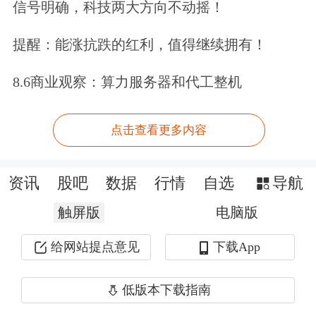
信号明确，科技两大方向不动摇！
一天。我将召集内阁批准该协议，将我
提醒：能涨抗跌的红利，值得继续拥有！
们所有的被扣押人员带回家。”
8.6商业观察：算力服务器和代工整机
有消息称，在以色列内阁批准该协议后
72小时内，以色列被扣押人员将被释
点击查看更多内容
放。
资讯
股吧
数据
行情
自选
导航
以色列第12频道援引美方官员的话报道
触屏版
电脑版
称，“加沙战争已经结束。”
给网站提点意见
下载App
巴勒斯坦《圣城报》9日报道称，哈马
低版本下载指南
斯与巴勒斯坦各派别同意加沙停火计