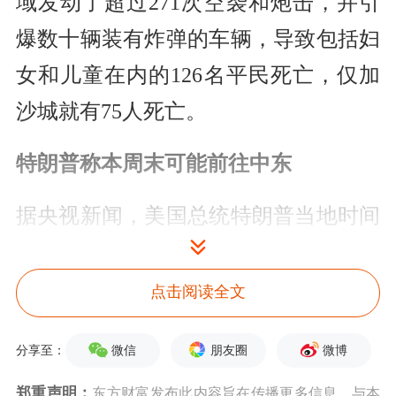
域发动了超过271次空袭和炮击，并引
爆数十辆装有炸弹的车辆，导致包括妇
女和儿童在内的126名平民死亡，仅加
沙城就有75人死亡。
特朗普称本周末可能前往中东
据央视新闻，美国总统特朗普当地时间
8日（北京时间9日）在社交平台发声明
称，以色列和巴勒斯坦伊斯兰抵抗运动
点击阅读全文
（哈马斯）“均已签署加沙和平计划的
微信
朋友圈
微博
分享至：
第一阶段协议”，“这意味着所有被扣押
郑重声明：
东方财富发布此内容旨在传播更多信息，与本