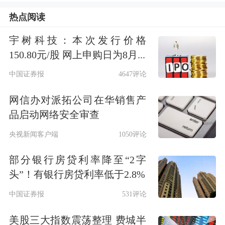
同一天，但斌还卸任了东方港湾公司的
热点阅读
总经理，只留下了经理的头衔；目前仍
宇树科技：本次发行价格
旧是实控人、董事长。另据基金业协会
150.80元/股 网上申购日为8月...
信息，东方港湾目前正在进行出资人变
中国证券报
4647评论
更，提交时间是9月30日，目前正在办
网信办对派拓公司在华销售产
理中。
品启动网络安全审查
央视新闻客户端
1050评论
从东方港湾的股权结构来看，截至目
部分银行房贷利率降至“2字
前，天眼查数据显示，但斌持股69%不
头”！有银行房贷利率低于2.8%
变，基金经理黄海平持股2%，执行总
中国证券报
531评论
裁周明波持股10%，公司副总兼执行董
美股三大指数震荡整理 费城半
事张敏持股10%，副总郑卫锋持股5%，