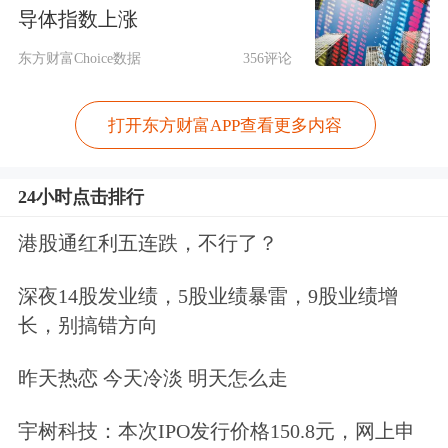
导体指数上涨
财务总监吴惠玲持股2%。
东方财富Choice数据
356评论
但斌个人身份的变更，引发市场诸多猜
打开东方财富APP查看更多内容
测，比如有助于其进行全球资产配置；
至于为何从总经理卸任为经理，或许是
24小时点击排行
但斌计划放权的前兆，此后将更加聚焦
港股通红利五连跌，不行了？
于公司总体发展策略，而具体经营与执
深夜14股发业绩，5股业绩暴雷，9股业绩增
行交给新的总经理。
长，别搞错方向
实际上，早在2011年，但斌就成立了东
昨天热恋 今天冷淡 明天怎么走
方港湾（香港）投资管理有限公司。今
宇树科技：本次IPO发行价格150.8元，网上申
年6月13日，但斌参加东方港湾香港办