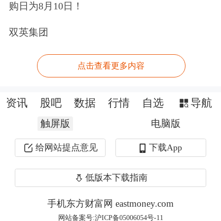
购日为8月10日！
公室搬迁仪式的时候就表示，从扎根中
双英集团
国，到布局全球，这不仅是企业发展的
里程碑，更是中国资本力量迈向世界舞
点击查看更多内容
台的生动写照。
资讯
股吧
数据
行情
自选
导航
触屏版
电脑版
给网站提点意见
下载App
低版本下载指南
手机东方财富网 eastmoney.com
网站备案号:沪ICP备05006054号-11