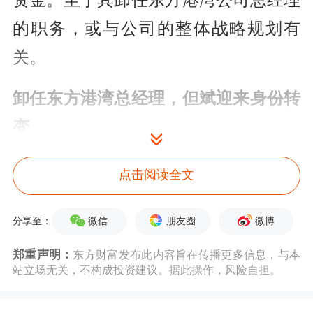
资金。至于其卸任东方港湾公司总经理
的职务，或与公司的整体战略规划有
关。
卸任东方港湾总经理，但斌迎来身份转
变
天眼查数据显示，2025年8月26日，东
点击阅读全文
方港湾发生工商信息变更。其中公司出
微信
朋友圈
微博
分享至：
现“投资人变更”事项。但斌身份发生了
变化，从中国内地居民身份变为中国香
郑重声明：
东方财富发布此内容旨在传播更多信息，与本
站立场无关，不构成投资建议。据此操作，风险自担。
港居民。