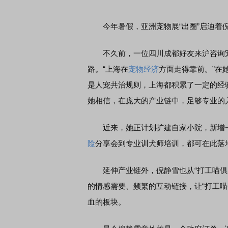
今年暑假，亚洲宠物展“出圈”启迪着倪
首席连线｜东方财富证券陈果：A股再平衡的
债券知识通识
风，将吹向何处
不久前，一位四川成都好友来沪咨询宠
路。“上海在
宠物经济
方面走得靠前。”在
是人宠共治规则，上海都积累了一定的经
她相信，在庞大的产业链中，足够专业的
近来，她正计划扩建自家小院，新增一
险
分享会到专业训犬师培训，都可在此落
延伸产业链外，倪静雪也从“打工喵俱乐
的情感需要、频繁的互动链接，让“打工
血的板块。