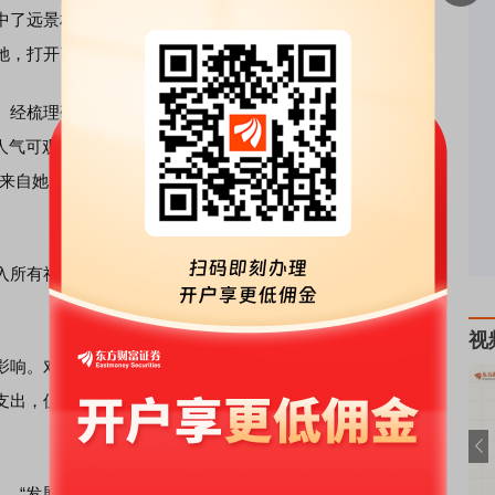
远景村的“大区位”优势——地铁站步行可达，高速公路出
她，打开了全新事业版图——
宠物经济
。
经梳理研究，她发现宠物产业市场规模的年均增长率约
人气可观、收入稳定。这给予她更多信心，“只要业态够丰
力来自她曾与人合伙开过一家花鸟市场，虽因种种原因未能持
所有社会企业有资质养育的宠物类型。羊驼、矮脚马等网
视
响。对此，倪静雪有过心理建设和准备，“公园景区可以只
支出，但仅有数十亩地的萌宠乐园想要长效运营、自我造
“发展共同体”