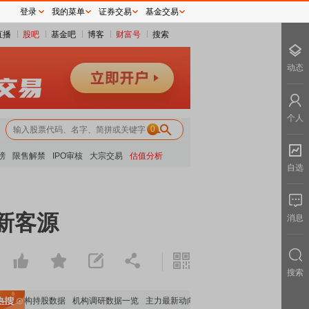
登录
我的菜单
证券交易
基金交易
直播
股吧
基金吧
博客
财富号
搜索
动态
个人
0
榜
限售解禁
IPO审核
大宗交易
估值分析
自选
新客源
消息
搜索
要机构持股数据
机构调研数据一览
主力最新动向
上市公司限售股解禁一览
昨日