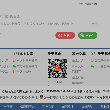
责任编辑：91
林下空间新客源
与本站立场无关，不构成投资建议。据此操作，风险自担。
举报
关注东方财富
天天基金
基金交易
关注天天基
券开户
基金开户
东方财富网微博
天天基金网
线交易
基金交易
东方财富网微信
天天基金网
券交易
活期宝
意见与建议
基金产品
扫一扫下载
稳健理财
APP
 经营证券期货业务许可证编号：913101046312860336 违法和不良信息举报:021-612
案号:沪ICP备05006054号-11
沪公网安备 31010402000120号
版权所有:东方财富
广告服务
供应商平台
联系我们
诚聘英才
法律声明
隐私保