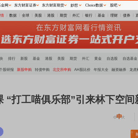
基金网
东方财富证券
东方财富期货
妙想
Choice数据
股吧
行情
数据
全球
美股
港股
期货
外汇
银行
基金
理财
债券
块
排行
新股
基金
港股
美股
期货
外汇
黄金
自选股
自选基金
个股研报
新股申购
转债申购
北交所申购
AH股比价
年报大全
融资融券
龙虎
 “打工喵俱乐部”引来林下空间
稀土板块领涨
元件板块走强
半导体板块活跃
沪深资金流向
A股估值分析全览
重