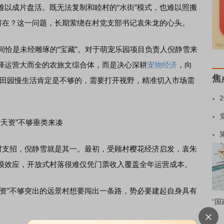
难以成片盘活。既无法复制和睦村的“水街”模式，也难以照搬
路何在？这一问题，长期萦绕在村党支部书记袁朱龙的心头。
恰是未经雕琢的“宝藏”。对于萌宠乐园项目负责人倪静雪来
择运营大而全的农旅文综合体，而是决心深耕
宠物经济
，向
焦
凭田园慢生活肯定是不够的，需要打开视野，精准切入市场需
“天资”不够垂类来凑
支招，倪静雪就是其一。最初，受顾村樱花经济启发，袁朱
模效应，开放式村落很难仅凭门票收入覆盖全年运营成本。
”不够突出的远景村想要闯出一条路，势必要建起自身具有
“国