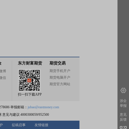
金
东方财富期货
期货交易
期货手机开户
微博
期货电脑开户
微信
期货官方网站
扫一扫下载APP
涉企
举报
78686 举报邮箱：
jubao@eastmoney.com
网
意见与建议:4000300059/952500
意见
反馈
护
征稿启事
友情链接