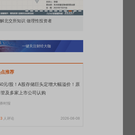
市价委托那么多种，究竟怎么用？
北交所顶格打
一键关注财经大咖
热点推荐
560元/股！A股存储巨头定增大幅溢价！原
高管及多家上市公司认购
券时报
03
人评论
2026-08-08