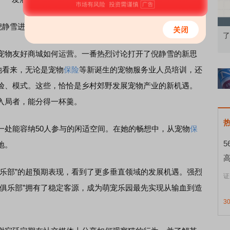
静雪进一步思考，乡村宠物还能做什么？
：从基础认知到特色品种
了解北交所知识 做理性投资者
物友好商城如何运营。一番热烈讨论打开了倪静雪的新思
她看来，无论是宠物
保险
等新诞生的宠物服务业人员培训，还
验、模式。这些，恰恰是乡村郊野发展宠物产业的新机遇。
入局者，能分得一杯羹。
处能容纳50人参与的闲适空间。在她的畅想中，从宠物
保
地。
部”的超预期表现，看到了更多垂直领域的发展机遇。强烈
证
喵俱乐部”拥有了稳定客源，成为萌宠乐园最先实现从输血到造
3