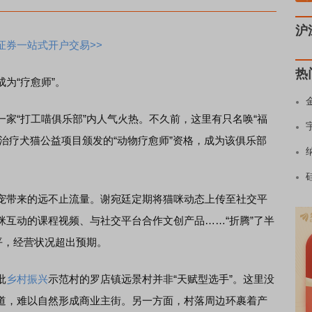
沪
证券一站式开户交易>>
热
为“疗愈师”。
“打工喵俱乐部”内人气火热。不久前，这里有只名唤“福
eal）治疗犬猫公益项目颁发的“动物疗愈师”资格，成为该俱乐部
带来的远不止流量。谢宛廷定期将猫咪动态上传至社交平
咪互动的课程视频、与社交平台合作文创产品……“折腾”了半
平，经营状况超出预期。
批
乡村振兴
示范村的罗店镇远景村并非“天赋型选手”。这里没
道，难以自然形成商业主街。另一方面，村落周边环裹着产