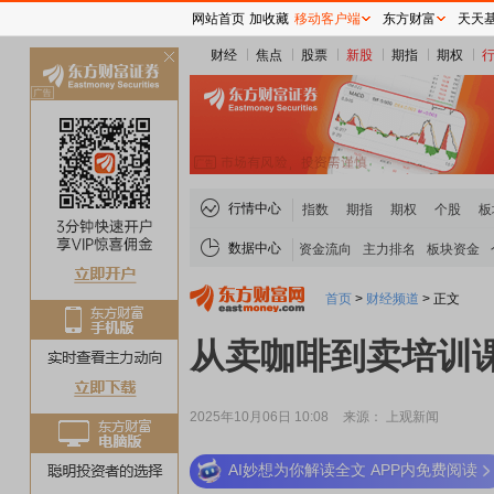
网站首页
加收藏
移动客户端
东方财富
天天
财经
焦点
股票
新股
期指
期权
关
闭
行情中心
指数
期指
期权
个股
板
数据中心
资金流向
主力排名
板块资金
首页
>
财经频道
>
正文
从卖咖啡到卖培训课
2025年10月06日 10:08
来源： 上观新闻
AI妙想为你解读全文 APP内免费阅读