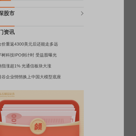
深股市
门资讯
金价重返4300美元后还能走多远
宇树科技IPO倒计时 受益股曝光
纳指涨超1% 光通信板块大涨
硅谷企业悄悄换上中国大模型底座