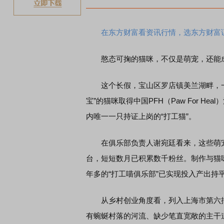
在东方财富看资讯行情，选东方财富
憨态可掬的猫咪，不仅是萌宠，还能成
这个长假，宝山区罗店镇美兰湖畔，一家
宝”的猫咪取得中国PFH（Paw For H
内唯一一只持证上岗的“打工猫”。
在俱乐部负责人谢宛廷看来，这些萌宠
台，短短数月已积累数千粉丝。制作与猫
年多的“打工喵俱乐部”已实现投入产出持
从乡村创业角度看，列入上海市第六
有蜿蜒村落的河流、缺少笔直宽敞的主干