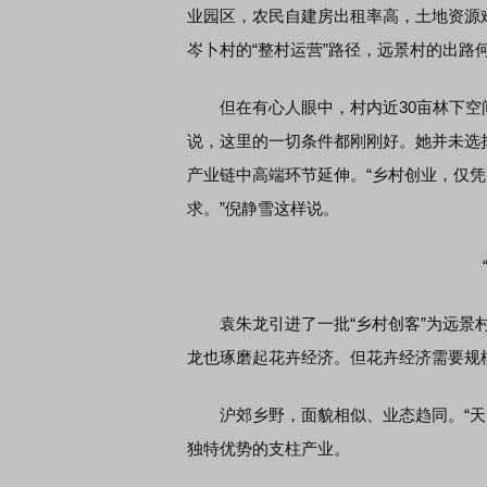
业园区，农民自建房出租率高，土地资源
岑卜村的“整村运营”路径，远景村的出
但在有心人眼中，村内近30亩林下空间
说，这里的一切条件都刚刚好。她并未选
产业链中高端环节延伸。“乡村创业，仅
求。”倪静雪这样说。
袁朱龙引进了一批“乡村创客”为远景村
龙也琢磨起花卉经济。但花卉经济需要规
沪郊乡野，面貌相似、业态趋同。“天资
独特优势的支柱产业。