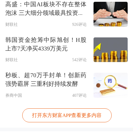
高盛：中国AI板块不存在整体
泡沫 三大细分领域最具投资...
财联社
926评论
韩国资金抢筹中际旭创！H股
上市7天净买4339万美元
财联社
542评论
秒板、超70万手封单！创新药
强势霸屏 三重利好持续发酵
券商中国
407评论
打开东方财富APP查看更多内容