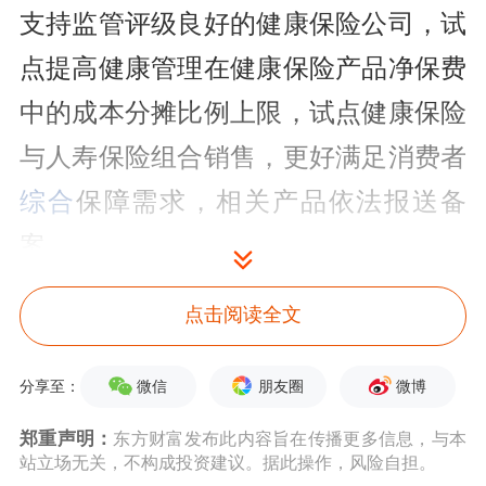
支持监管评级良好的健康保险公司，试
点提高健康管理在健康保险产品净保费
中的成本分摊比例上限，试点健康保险
与人寿保险组合销售，更好满足消费者
综合
保障需求，相关产品依法报送备
案。
值得注意的是，新修订的《健康保险管
点击阅读全文
理办法》此前明确，保险公司开展健康
微信
朋友圈
微博
分享至：
管理服务的，有关健康管理服务内容可
郑重声明：
东方财富发布此内容旨在传播更多信息，与本
以在保险合同条款中列明，也可以另行
站立场无关，不构成投资建议。据此操作，风险自担。