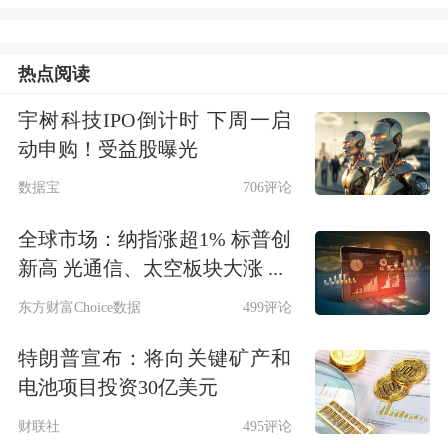
签订健康管理服务合同。健康保险产品
提供健康管理服务，其分摊的成本不得
热点阅读
超过净保险费的20%。
宇树科技IPO倒计时 下周一启
但据澎湃新闻了解，虽然有20%的保费
动申购！受益股曝光
可以用来提供健康管理服务，但在实际
数据宝
706评论
落地中效果并不算理想。《指导意见》
全球市场：纳指涨超1% 标普创
则为监管评级良好的专业健康险公司新
新高 光通信、太空板块大涨 ...
开了一道口子，使其能突破20%的上
东方财富Choice数据
499评论
限。
特朗普宣布：将向关键矿产和
电池项目投资30亿美元
上述总精算师告诉澎湃新闻，对这个政
财联社
495评论
策呼吁了很久，因为健康管理在健康险