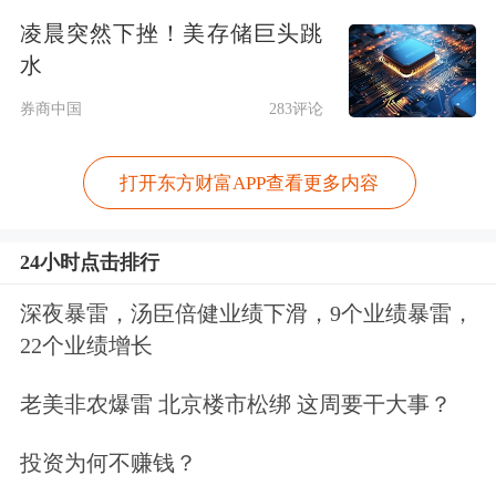
凌晨突然下挫！美存储巨头跳
里边还是一个非常重要的组成部分。现
水
在一直在说“保健康人”到“保人健康”，
券商中国
283评论
健康管理服务理应是健康险公司的优
势，监管部门这次给出了一个专属的政
打开东方财富APP查看更多内容
策。
24小时点击排行
截至目前，监管部门共批复设立了7家
深夜暴雷，汤臣倍健业绩下滑，9个业绩暴雷，
专业健康险公司，但受多重因素影响，
22个业绩增长
目前仅有4家能够保持正常经营和业务
老美非农爆雷 北京楼市松绑 这周要干大事？
拓展，其余3家公司则面临不同程度的
投资为何不赚钱？
困境。此外，长期以来，专业健康险公