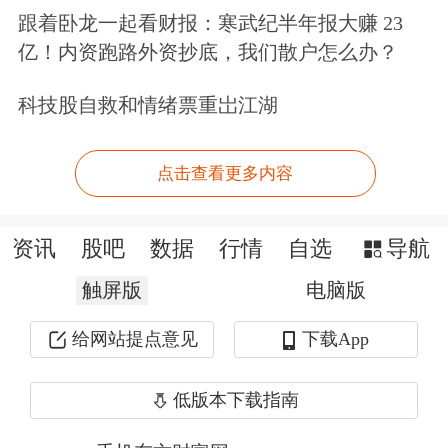
司的业务范畴与人身险、财产险公司存
跟着卧龙一起看财报：寒武纪半年报大赚 23
亿！内资跑路外资抄底，我们散户怎么办？
在较大重叠，缺乏专属优势，这使得其
在市场竞争中处于一种“两头挤压”的尴
科技股自救和情绪票重岀江湖
尬位置。
点击查看更多内容
“专业健康险公司过去并没有专属的产
品，这个新政策给到符合要求的专业健
资讯
股吧
数据
行情
自选
导航
康险公司，也是希望健康险公司能把服
触屏版
电脑版
务做深，把保障和服务深度融合起
给网站提点意见
下载App
来。”上述总精算师认为，如果健康管
低版本下载指南
理服务只有一点点的占比，也很难达到