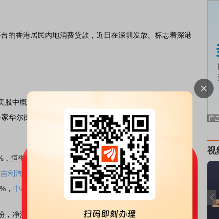
台的香港居民内地消费贷款，近日在深圳发放。标志着深港
美股中概股股指等中国主要离岸股票指数在国庆期间延续涨
。多家华尔街金融机构指出，随着美联储开启降息周期，新兴市
视
%，恒生科技指数收跌0.9%。个股方面，
新能源
汽车跌幅居
，
吉利汽车
跌1.87%；明星科技股普跌，小米跌1.43%，
京东
9%，
中核国际
涨21.3%。
份，净流入中国股市的外资反弹至46亿美元（约合人民币327