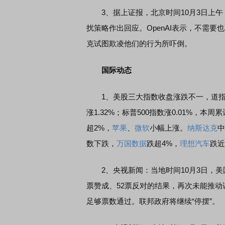
3、据上证报，北京时间10月3日上午，
扰策略作出回应。OpenAI表示，不需要
克试图欺凌他们的行为所吓倒。
国际动态
1、美股三大指数收盘涨跌不一，道指涨0.
涨1.32%；标普500指数涨0.01%，本周
超2%，
苹果
、
微软
小幅上涨。
纳斯达克
中
数下跌，
万国数据
跌超4%，
理想汽车
跌近
2、央视新闻：当地时间10月3日，美
票赞成、52票反对的结果，再次未能推
足够票数通过。联邦政府将继续“停摆”。