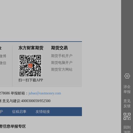
金
东方财富期货
期货交易
期货手机开户
微博
期货电脑开户
微信
期货官方网站
扫一扫下载APP
涉企
举报
78686 举报邮箱：
jubao@eastmoney.com
网
意见与建议:4000300059/952500
意见
反馈
护
征稿启事
友情链接
回到
顶部