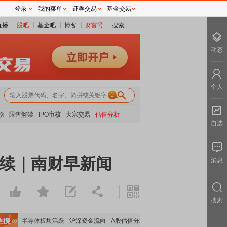
登录
我的菜单
证券交易
基金交易
直播
股吧
基金吧
博客
财富号
搜索
动态
个人
1
榜
限售解禁
IPO审核
大宗交易
估值分析
自选
持续｜南财早新闻
消息
搜索
走强
半导体板块活跃
沪深资金流向
A股估值分析全览
重要机构持股数据
机构调