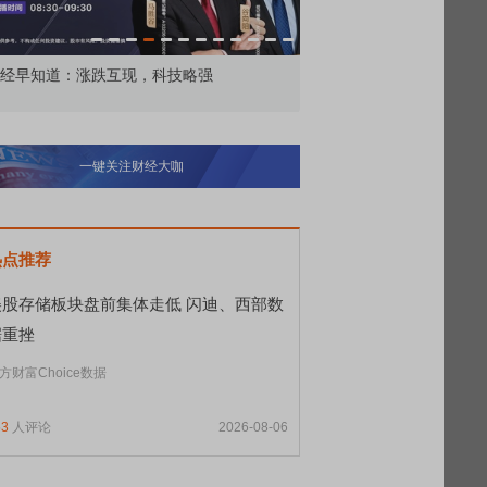
色波动，底部信号?
FOF进阶 从心开始
一键关注财经大咖
热点推荐
美股存储板块盘前集体走低 闪迪、西部数
据重挫
方财富Choice数据
53
人评论
2026-08-06