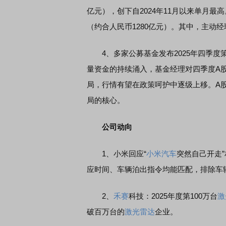
亿元），创下自2024年11月以来单月最
（约合人民币1280亿元）。其中，主动
蒙智行技术焕新发布会
功能实战
4、多家公募基金发布2025年四季度
量资金的持续涌入，基金经理对四季度A
局，行情有望在政策呵护中逐级上移。A
局的核心。
公司动向
1、小米回应“
小米汽车
突然自己开走”相
应时间、车辆泊出指令均能匹配，排除车
2、
禾赛
科技：2025年度第100万台
激
破百万台的
激光雷达
企业。