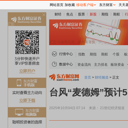
网站首页
加收藏
移动客户端
东方财富
天天
财经
焦点
股票
新股
期指
期权
关
闭
行情中心
指数
期指
期权
个股
板
数据中心
资金流向
主力排名
板块资金
首页
>
财经频道
>
正文
台风“麦德姆”预计
2025年10月04日 07:14
来源： 21世纪经济报道