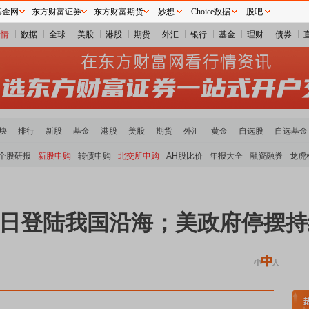
基金网
东方财富证券
东方财富期货
妙想
Choice数据
股吧
行情
数据
全球
美股
港股
期货
外汇
银行
基金
理财
债券
块
排行
新股
基金
港股
美股
期货
外汇
黄金
自选股
自选基金
个股研报
新股申购
转债申购
北交所申购
AH股比价
年报大全
融资融券
龙虎
5日登陆我国沿海；美政府停摆
煤炭板块领涨
贵金属板块