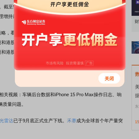
高。截至9月30日，年内外资被动型基金累计流入180亿美元
经理增持最多的是
半导体
等板块。
财经早知道：涨跌互现，科技略强
有
策略，看好赚钱效应持续演绎。基于居民存款搬家以及海外增
股和港股市场行情给予乐观判断，预期市场延续震荡抬升格
股和港股的科技股、新消费、互联网、
创新药
等四大方向是布
关视频：车辆后台数据和iPhone 15 Pro Max操作日志、响
辆质量问题。
东
光雷达
已于9月底正式生产下线。
禾赛
成为全球首个年产量突
1