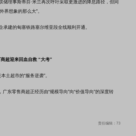
联储理事斯蒂芬·米兰再次呼吁采取更激进的降息路径，但同
外界想象的那么大”。
企承建的匈塞铁路塞尔维亚段全线顺利开通。
商超迎来回血自救 “大考”
本土超市的“服务逆袭”。
东零售商超正经历由“规模导向”向“价值导向”的深度转
责任编辑：73