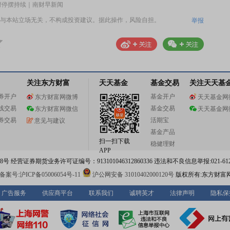
府停摆持续｜南财早新闻
与本站立场无关，不构成投资建议。据此操作，风险自担。
举报
关注东方财富
天天基金
基金交易
关注天天基
券开户
基金开户
东方财富网微博
天天基金网
线交易
基金交易
东方财富网微信
天天基金网
券交易
活期宝
意见与建议
基金产品
扫一扫下载
稳健理财
APP
 经营证券期货业务许可证编号：913101046312860336 违法和不良信息举报:021-612
案号:沪ICP备05006054号-11
沪公网安备 31010402000120号
版权所有:东方财富
广告服务
供应商平台
联系我们
诚聘英才
法律声明
隐私保