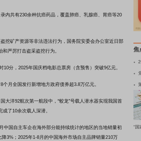
内共有230余种抗癌药品，覆盖肺癌、乳腺癌、胃癌等20
盗挖矿产资源等非法违法行为，国务院安委会办公室近日部
焦
治和严厉打击盗采盗挖行为。
10分，2025年国庆档电影总票房（含预售）突破9亿元。
个月全国发行新增地方政府债券超3.8万亿元。
大洋92航次第一航段中，“蛟龙”号载人潜水器实现我国首
完成了10余次载人深潜。
“国
8月中国自主车企在海外部分能持续统计的地区的当地销量初
降3%；2025年1-8月的中国海外市场自主品牌销量210万