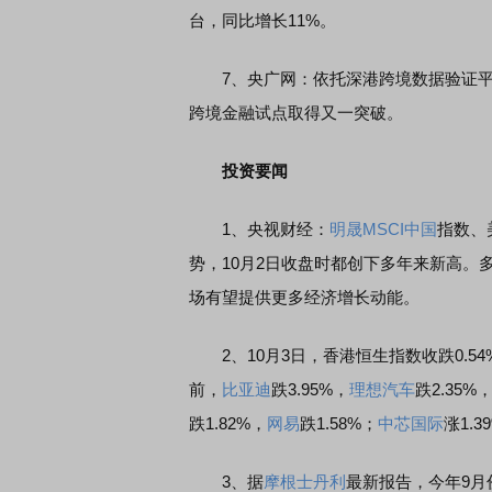
台，同比增长11%。
7、央广网：依托深港跨境数据验证平
跨境金融试点取得又一突破。
投资要闻
1、央视财经：
明晟
MSCI中国
指数、
势，10月2日收盘时都创下多年来新高
场有望提供更多经济增长动能。
2、10月3日，香港恒生指数收跌0.54
前，
比亚迪
跌3.95%，
理想汽车
跌2.35%
跌1.82%，
网易
跌1.58%；
中芯国际
涨1.3
3、据
摩根士丹利
最新报告，今年9月