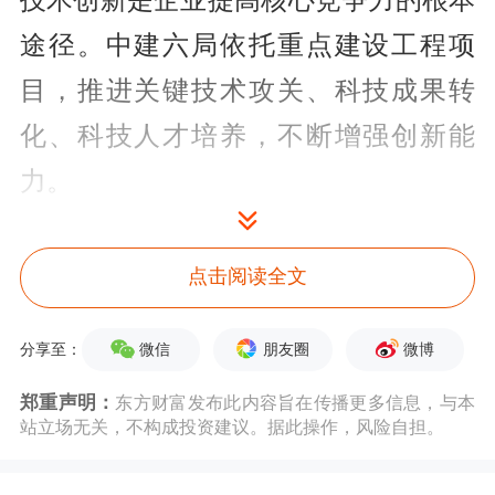
技术创新是企业提高核心竞争力的根本
途径。中建六局依托重点建设工程项
目，推进关键技术攻关、科技成果转
化、科技人才培养，不断增强创新能
力。
由中建六局承建的郭家沱长江大桥通车
点击阅读全文
两年多来，已成为纵贯重庆东部槽谷的
南北向交通大动脉，为高质量建设成渝
微信
朋友圈
微博
分享至：
地区双城经济圈提供交通保障。
郑重声明：
东方财富发布此内容旨在传播更多信息，与本
站立场无关，不构成投资建议。据此操作，风险自担。
在长江上建造一座大桥并非易事。“郭
家沱长江大桥全长超过1400米，主跨跨