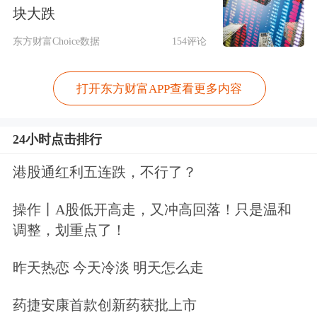
项目团队夜以继日攻坚克难，一个问题
块大跌
一个问题解决，一个方案一个方案推
东方财富Choice数据
154评论
敲，实现一系列技术突破。“我们创新
打开东方财富APP查看更多内容
研发超深锚碇施工技术、超高门型索塔
施工技术、点云扫描技术、季节性浅滩
24小时点击排行
钢桁梁整节段架设技术等，总结形成大
港股通红利五连跌，不行了？
跨度路轨两用钢桁梁悬索桥施工关键技
操作丨A股低开高走，又冲高回落！只是温和
术，累计推动68项技术成果投入实践运
调整，划重点了！
用。”刘康说，基于郭家沱长江大桥研
昨天热恋 今天冷淡 明天怎么走
发的系列工程建造技术经鉴定达到国际
先进水平。
药捷安康首款创新药获批上市