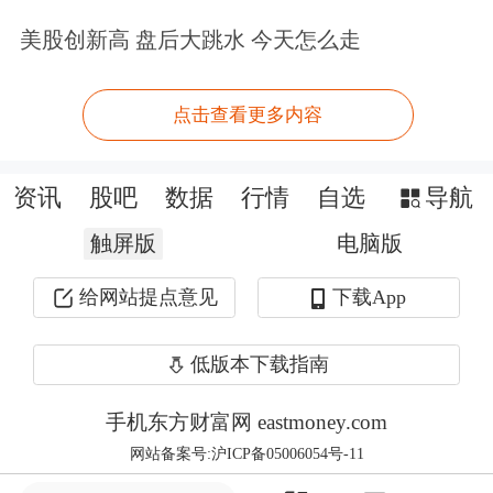
美股创新高 盘后大跳水 今天怎么走
瞄准高标准打造质量工程，中建六局持
续开展专业领域技术研发，并迅速把科
点击查看更多内容
技成果转化为现实生产力。在天津地铁
7号线建设中，施工团队实现超深地下
资讯
股吧
数据
行情
自选
导航
连续墙、负四层盾构始发、超近距侧穿
触屏版
电脑版
立交桥桩群等7项创新突破；在西安幸
给网站提点意见
下载App
福路北延伸工程超大型独塔斜拉桥建造
中，项目团队在120分钟内，让重量达
低版本下载指南
4.8万吨的斜拉桥成功实现逆时针旋转
手机东方财富网 eastmoney.com
69.45度，转体精度控制在毫米级；在
网站备案号:沪ICP备05006054号-11