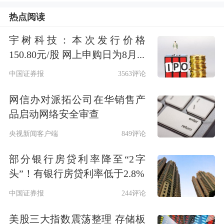
热点阅读
径达720米，是国内已建成跨度最大的
路轨两用钢桁梁悬索桥。然而，当时国
宇树科技：本次发行价格
150.80元/股 网上申购日为8月...
内在大跨度路轨两用悬索桥建设领域经
中国证券报
3563评论
验相对较少，缺乏技术参考。”中建六
网信办对派拓公司在华销售产
局高级工程师刘康告诉记者，施工地处
品启动网络安全审查
三峡库区末端，受蓄水调节影响，水位
央视新闻客户端
849评论
季节性变化较大，江段周围暗流多，项
部分银行房贷利率降至“2字
目团队面临超深基坑开挖、超大方量混
头”！有银行房贷利率低于2.8%
凝土浇筑、超高空支架安装拆卸等诸多
中国证券报
244评论
挑战。
美股三大指数震荡整理 存储板