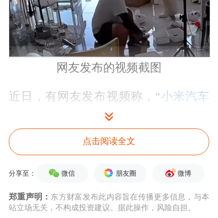
网友发布的视频截图
近日，有网友发布视频称，“
小米汽车
在没有手机控制的情况下，突然自己开
走。”视频画面显示，车主二人在客厅
点击阅读全文
内，院子里的
汽车
突然启动开走。
微信
朋友圈
微博
分享至：
10月3日晚，“小米公司发言人”发布针
郑重声明：
东方财富发布此内容旨在传播更多信息，与本
对“小米汽车突然自己开走”事件的调查
站立场无关，不构成投资建议。据此操作，风险自担。