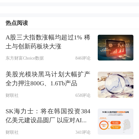
结果，称公司第一时间成立专项工作组
展开调查并和用户协同核实。双方通过
热点阅读
用户授权的手机App操作日志、车辆数
A股三大指数涨幅均超过1% 稀
据等逐一核实，得出统一结论，即“车
土与创新药板块大涨
辆后台数据和iPhone 15 Pro Max操作日
东方财富Choice数据
846评论
志、响应时间、车辆泊出指令均能匹
美股光模块黑马计划大幅扩产
配，排除车辆质量问题”。
全力押注800G、1.6Tb产品
财联社
658评论
据披露，调查过程中，小米公司在征得
用户同意后，获得了车辆后台数据授
SK海力士：将在韩国投资384
亿美元建设晶圆厂 以应对AI...
权，以及拥有车控权限的两部手机端操
财联社
341评论
作日志（两部手机分别是女车主的