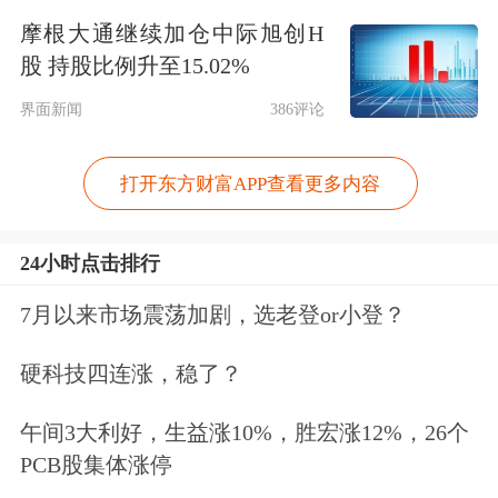
摩根大通继续加仓中际旭创H
iPhone 16 Pro和男车主的iPhone 15 Pro
股 持股比例升至15.02%
Max，对应设备型号标识符分别为
界面新闻
386评论
iPhone 17,1与iPhone 16,2）。车辆后台
数据显示，在用户描述的时间窗口中，
打开东方财富APP查看更多内容
车辆收到iPhone 15 Pro Max发出的泊车
辅助指令，导致车辆激活泊车辅助功能
24小时点击排行
（激活条件是车辆要在手机蓝牙连接近
7月以来市场震荡加剧，选老登or小登？
距离之内），并启动泊出车位。
硬科技四连涨，稳了？
小米公司还表示，针对用户反馈与线上
午间3大利好，生益涨10%，胜宏涨12%，26个
PCB股集体涨停
客服沟通时，称是一台iPhone 16发出泊