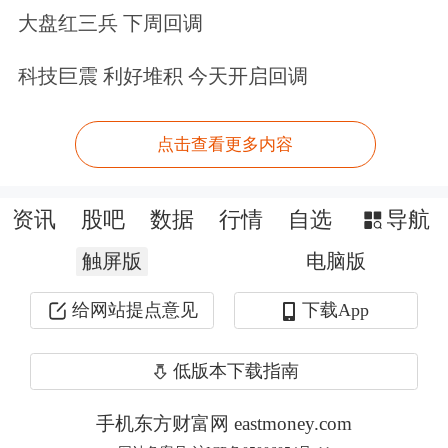
车辅助指令。经核实，线上客服在与用
大盘红三兵 下周回调
户沟通过程中将设备型号标识符
科技巨震 利好堆积 今天开启回调
（iPhone 16,2）与对应设备型号
（iPhone 15 Pro Max）混淆，导致用户
点击查看更多内容
错误理解，传递了不准确的信息造成一
系列误会，小米公司对此表示歉意，并
资讯
股吧
数据
行情
自选
导航
将在后续服务过程中不断改善。
触屏版
电脑版
给网站提点意见
下载App
文章来源：南方都市报
原标题：小米汽车被指“突然自己开走”！称系辅助泊车，客服混淆
低版本下载指南
设备
手机东方财富网 eastmoney.com