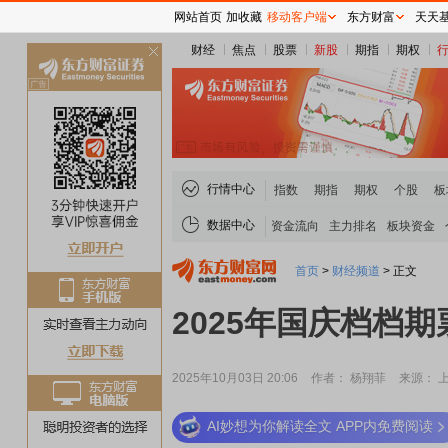
网站首页
加收藏
移动客户端
东方财富
天天
财经
焦点
股票
新股
期指
期权
关
闭
行情中心
指数
期指
期权
个股
板
数据中心
资金流向
主力排名
板块资金
首页
>
财经频道
>
正文
2025年国庆档档
2025年10月03日 20:06
作者： 杨翔菲
来源： 
AI妙想为你解读全文 APP内免费阅读