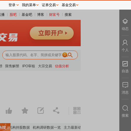
登录
我的菜单
证券交易
基金交易
直播
股吧
基金吧
博客
财富号
搜索
动态
个人
0
榜
限售解禁
IPO审核
大宗交易
估值分析
自选
消息
搜索
重要机构持股数据
机构调研数据一览
主力最新动向
上市公司限售股解禁一览
昨