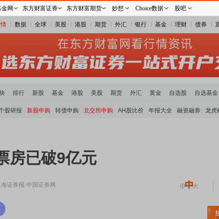
基金网
东方财富证券
东方财富期货
妙想
Choice数据
股吧
行情
数据
全球
美股
港股
期货
外汇
银行
基金
理财
债券
块
排行
新股
基金
港股
美股
期货
外汇
黄金
自选股
自选基金
个股研报
新股申购
转债申购
北交所申购
AH股比价
年报大全
融资融券
龙虎
期票房已破9亿元
上海证券报·中国证券网
稀土板块领涨
元件板块走强
半导体板块活跃
沪深资金流向
A股估值分析全览