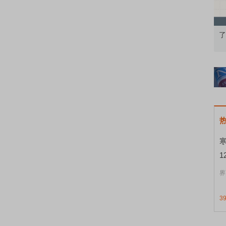
知到特色品种
了解北交所知识 做理性投资者
市
1
界
3