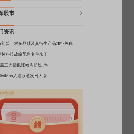
深股市
门资讯
特朗普：对多晶硅及其衍生产品加征关税
宇树科技战略配售名单来了
A股三大指数涨幅均超过1%
MiniMax入港股通次日大涨