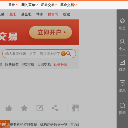
登录
我的菜单
证券交易
基金交易
直播
股吧
基金吧
博客
财富号
搜索
动态
个人
0
榜
限售解禁
IPO审核
大宗交易
估值分析
自选
消息
搜索
全览
重要机构持股数据
机构调研数据一览
主力最新动向
上市公司限售股解禁一览