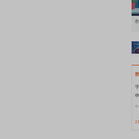
知到特色品种
了解北交所知识 做理性投资者
市
宇
申
中
2