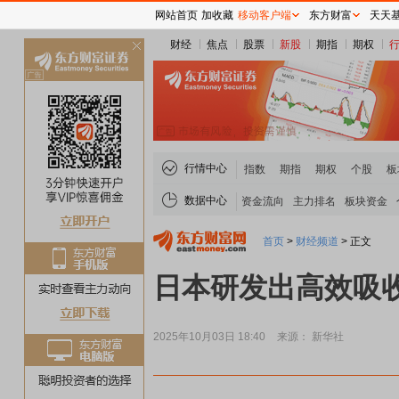
网站首页
加收藏
移动客户端
东方财富
天天
财经
焦点
股票
新股
期指
期权
关
闭
行情中心
指数
期指
期权
个股
板
数据中心
资金流向
主力排名
板块资金
首页
>
财经频道
>
正文
日本研发出高效吸
2025年10月03日 18:40
来源： 新华社