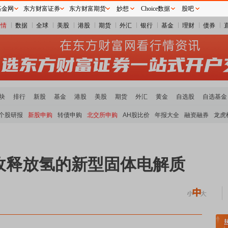
基金网
东方财富证券
东方财富期货
妙想
Choice数据
股吧
行情
数据
全球
美股
港股
期货
外汇
银行
基金
理财
债券
块
排行
新股
基金
港股
美股
期货
外汇
黄金
自选股
自选基金
个股研报
新股申购
转债申购
北交所申购
AH股比价
年报大全
融资融券
龙虎
收释放氢的新型固体电解质
煤炭板块领涨
贵金属板块走强
半导体板块活跃
沪深资金流向
A股估值分析