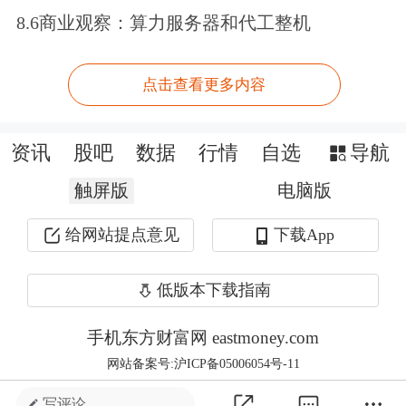
8.6商业观察：算力服务器和代工整机
点击查看更多内容
资讯
股吧
数据
行情
自选
导航
英伟达、费城半导体指数双创新高
触屏版
电脑版
费城半导体指数上涨1.94%，英伟达上
给网站提点意见
下载App
涨0.91%，收于188.94美元/股，双双再
低版本下载指南
创新高。超微半导体、
英特尔
、
阿斯麦
分别上涨3.49%、3.78%、2.68%。
手机东方财富网 eastmoney.com
网站备案号:沪ICP备05006054号-11
消息面上，OpenAI已完成一项交易，
写评论 ...