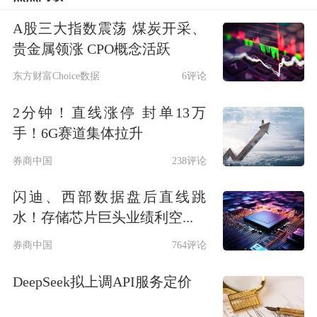
（拥有明年美联储货币政策委员会
A股三大指数震荡 煤炭开采、
FOMC投票权的官员）重申通胀风险，
贵金属领涨 CPO概念活跃
称降息需“格外谨慎”，避免过度宽松迫
东方财富Choice数据
6评论
使联储收紧货币。美股主要指数转跌。
2分钟！直线涨停 封单13万
手！6G赛道集体拉升
美股午盘，媒体称参议院
银行
委员会的
券商中国
238评论
助理透露，劳工统计局（BLS）可能准
备如期周五发布9月劳动力数据。美股
闪迪、西部数据盘后直线跳
水！存储芯片巨头业绩利空...
三大指数盘中上涨。
券商中国
764评论
DeepSeek拟上调API服务定价