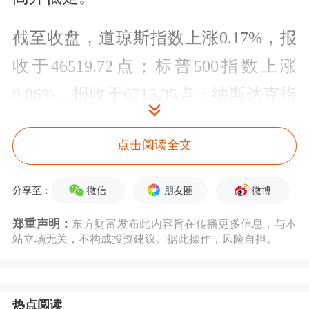
截至收盘，道琼斯指数上涨0.17%，报
收于46519.72点；标普500指数上涨
0.06%，报收于6715.35点；纳斯达克指
数上涨0.39%，报收于22844.05点。
点击阅读全文
美国政府关门进入第二日，经济数据日
程受干扰。原定于周四盘前发布的单周
微信
朋友圈
微博
分享至：
失业救济申请人数和8月耐用品订单，
郑重声明：
东方财富发布此内容旨在传播更多信息，与本
站立场无关，不构成投资建议。据此操作，风险自担。
均未如期发布。
美股早盘时间，达拉斯联储主席洛根
热点阅读