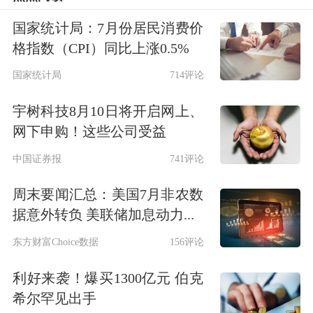
这笔交易是伯克希尔自2022年以116亿
国家统计局：7月份居民消费价
美元收购保险公司Alleghany以来最大
格指数（CPI）同比上涨0.5%
的一单；同时也发生在这家综合性公司
国家统计局
714评论
手握3440亿美元现金、接近历史纪录之
宇树科技8月10日将开启网上、
际。
网下申购！这些公司受益
中国证券报
741评论
这笔交易表明，巴菲特在多年未进行大
周末要闻汇总：美国7月非农数
型并购、并逐步减持如苹果公司等大型
据意外转负 美联储加息动力...
持仓之后，似乎重启了“寻猎”模式。
东方财富Choice数据
156评论
利好来袭！爆买1300亿元 伯克
希尔罕见出手