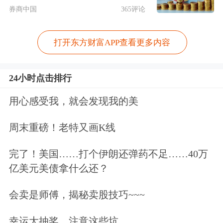
券商中国
365评论
打开东方财富APP查看更多内容
24小时点击排行
用心感受我，就会发现我的美
消息公布后，西方石油股价周四盘前上
周末重磅！老特又画K线
涨1.4%。
完了！美国……打个伊朗还弹药不足……40万
亿美元美债拿什么还？
会卖是师傅，揭秘卖股技巧~~~
幸运大抽奖，注意这些坑…