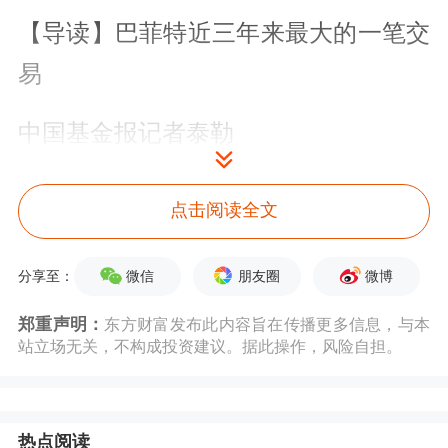
【导读】巴菲特近三年来最大的一笔交
易
中国基金报记者泰勒
大家好，关注一下巴菲特一则重大收购
点击阅读全文
消息。
微信
朋友圈
微博
分享至：
10月2日晚间消息，沃伦·巴菲特旗下的
郑重声明：
东方财富发布此内容旨在传播更多信息，与本
伯克希尔哈撒韦宣布，已与
西方石油
达
站立场无关，不构成投资建议。据此操作，风险自担。
成协议，将以现金97亿美元收购其石化
业务OxyChem。
热点阅读