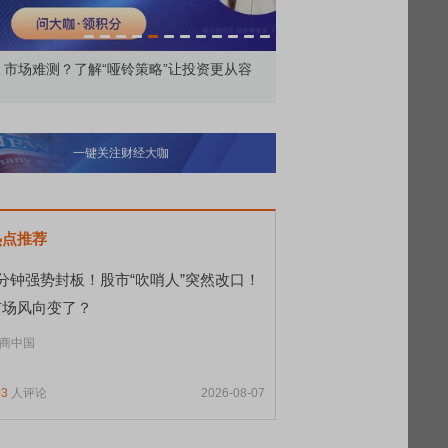
场难测？了解“哑铃策略”让投资更从容
5年期大额存单回归 上亿
一键关注财经大咖
热点推荐
9分钟强势封板！股市“吹哨人”突然改口！
市场风向变了？
商中国
03
人评论
2026-08-07