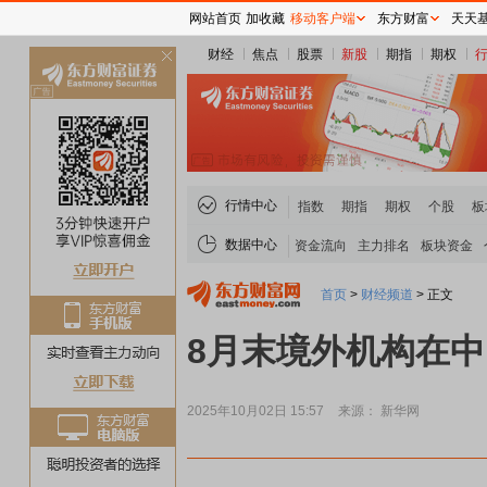
网站首页
加收藏
移动客户端
东方财富
天天
财经
焦点
股票
新股
期指
期权
关
闭
行情中心
指数
期指
期权
个股
板
数据中心
资金流向
主力排名
板块资金
首页
>
财经频道
>
正文
8月末境外机构在中
2025年10月02日 15:57
来源： 新华网