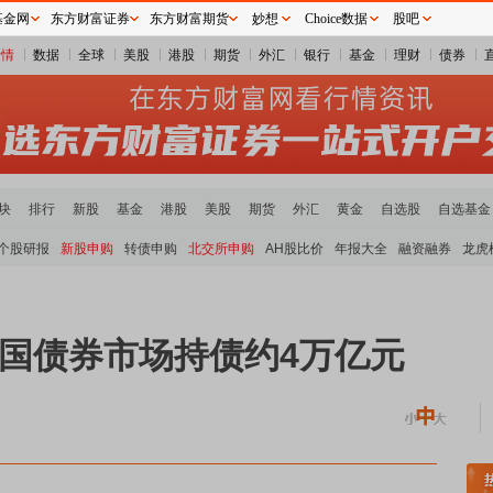
基金网
东方财富证券
东方财富期货
妙想
Choice数据
股吧
行情
数据
全球
美股
港股
期货
外汇
银行
基金
理财
债券
块
排行
新股
基金
港股
美股
期货
外汇
黄金
自选股
自选基金
个股研报
新股申购
转债申购
北交所申购
AH股比价
年报大全
融资融券
龙虎
国债券市场持债约4万亿元
稀土板块领涨
元件板块走强