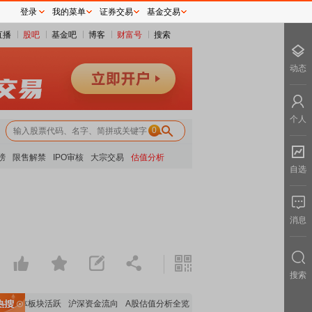
登录
我的菜单
证券交易
基金交易
直播
股吧
基金吧
博客
财富号
搜索
动态
个人
0
榜
限售解禁
IPO审核
大宗交易
估值分析
自选
消息
搜索
半导体板块活跃
沪深资金流向
A股估值分析全览
重要机构持股数据
机构调研数