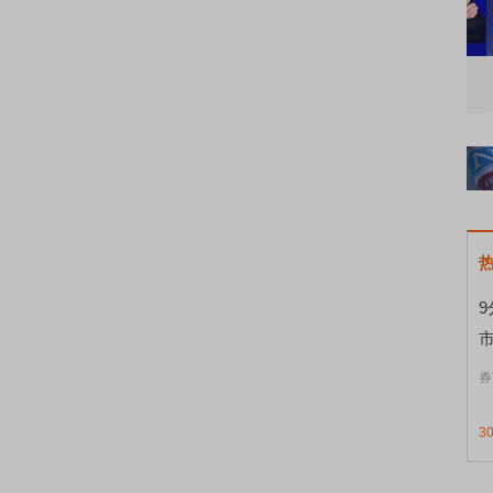
科技延续反弹
策略周会
市
券
3