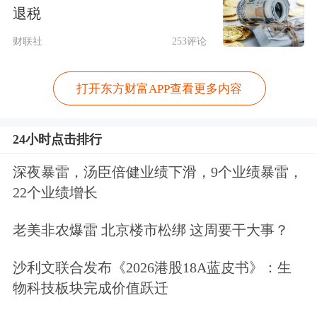
卡透支利率由发卡机构与持卡人自主协
退税
商确定，取消信用卡透支利率上限和下
财联社
253评论
限管理。
打开东方财富APP查看更多内容
8月29日，中国人民银行决定对《中国
人民银行关于信用卡业务有关事项的通
24小时点击排行
知》等规范性文件作出修改，并公开征
深夜暴雷，汤臣倍健业绩下滑，9个业绩暴雷，
求意见，包括删除“对信用卡透支利率
22个业绩增长
实行上限和下限管理，透支利率上限为
老美非农爆雷 北京楼市松绑 这周要干大事？
日利率万分之五，透支利率下限为日利
沙利文联合发布《2026港股18A蓝皮书》：生
率万分之五的0.7倍”的表述。
物科技板块完成价值跃迁
招联首席研究员、上海金融与发展实验