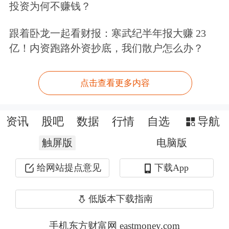
投资为何不赚钱？
室副主任董希淼表示，这意味着商业银
跟着卧龙一起看财报：寒武纪半年报大赚 23
行在信用卡产品的定价上可以更加灵
亿！内资跑路外资抄底，我们散户怎么办？
活，既能实现与其他银行的差异化，又
能实现对不同客户的差异化。这为加快
点击查看更多内容
推动信用卡产品和服务创新创造了条
资讯
股吧
数据
行情
自选
导航
件。
触屏版
电脑版
透支利率调整步伐缓慢
给网站提点意见
下载App
尽管政策持续鼓励信用卡透支利率市场
低版本下载指南
化定价，但目前银行业的整体调整节奏
手机东方财富网 eastmoney.com
较为缓慢。记者查阅多家银行相关信息