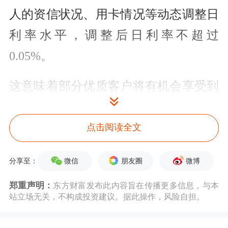
人的资信状况、用卡情况等动态调整日
利率水平，调整后日利率不超过
0.05%。
这意味着部分优质客户将有机会享受到
0%的信用卡透支利率。
点击阅读全文
此举被视作对监管部门推动信用卡透支
利率市场化的实质性响应，业内人士认
微信
朋友圈
微博
分享至：
为，透支利率差异化定价有助于增强客
郑重声明：
东方财富发布此内容旨在传播更多信息，与本
站立场无关，不构成投资建议。据此操作，风险自担。
户黏性，吸引优质客户，预计未来会有
更多
银行
跟进调整。