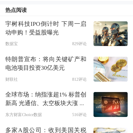
热点阅读
推动信用卡透支利率市场化定价
宇树科技IPO倒计时 下周一启
信用卡透支利息通常产生于两种场景，
动申购！受益股曝光
一是透支消费后未按时全额还款，二是
数据宝
829评论
透支取现。
特朗普宣布：将向关键矿产和
电池项目投资30亿美元
在政策层面，监管部门正放开对信用卡
财联社
812评论
透支利率的管制，推动利率市场化改
全球市场：纳指涨超1% 标普创
革。早在2020年出台的《中国人民银行
新高 光通信、太空板块大涨 ...
关于推进信用卡透支利率市场化改革的
东方财富Choice数据
516评论
通知》提出，自2021年1月1日起，信用
多家A股公司：收到美国关税