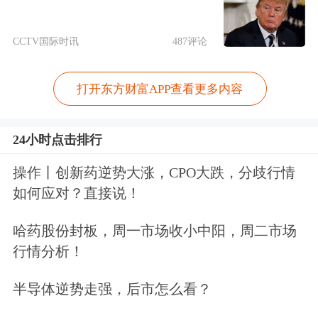
603893
瑞芯微
53
特定对象调
CCTV国际时讯
487评论
603381
永臻股份
52
路演活动,一对
601838
成都银行
43
特定
打开东方财富APP查看更多内容
601778
晶科科技
37
特定对象调研,业绩说明
301031
中熔电气
36
特定
24小时点击排行
688358
祥生医疗
34
路演活动
操作丨创新药逆势大涨，CPO大跌，分歧行情
如何应对？直接说！
数据来源：Choice
哈药股份封板，周一市场收小中阳，周二市场
免责声明：本文基于AI生产，仅供参
行情分析！
考，不构成任何投资建议，据此操作风
半导体逆势走强，后市怎么看？
险自担。