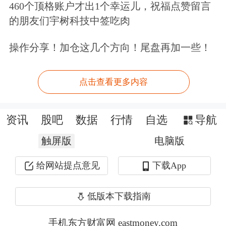
460个顶格账户才出1个幸运儿，祝福点赞留言
现在开户享五档行情变千档行情，及时
的朋友们宇树科技中签吃肉
洞悉主力意图>>
操作分享！加仓这几个方向！尾盘再加一些！
文章来源：东方财富Choice数据
作者：财智星
点击查看更多内容
资讯
股吧
数据
行情
自选
导航
触屏版
电脑版
给网站提点意见
下载App
低版本下载指南
手机东方财富网 eastmoney.com