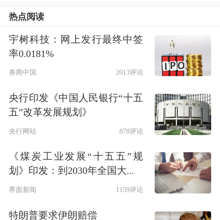
热点阅读
数据来源：Choice数据
宇树科技：网上发行最终中签
市场机构调研
率0.0181%
券商中国
2013评论
9月29日，
瑞芯微
、
永臻股份
、
成都银
行
、
晶科科技
、
中熔电气
、
祥生医疗
等
央行印发《中国人民银行“十五
五”改革发展规划》
公司相继发布机构调研公告，具体情况
央行网站
878评论
如下表：
《煤炭工业发展“十五五”规
A股公司机构调研一览
划》印发：到2030年全国大...
界面新闻
1159评论
左右拖动表格，可查看剩余表格内容
证券代码
证券名称
接待机构数
接
特朗普要求伊朗赔偿