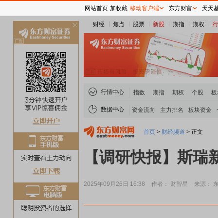
网站首页
加收藏
移动客户端
东方财富
天天
财经
焦点
股票
新股
期指
期权
关
闭
行情中心
指数
期指
期权
个股
板
数据中心
资金流向
主力排名
板块资金
首页
>
财经频道
>
正文
【调研快报】斯瑞
2025年09月26日 16:38
作者： 财智星
来源： 东