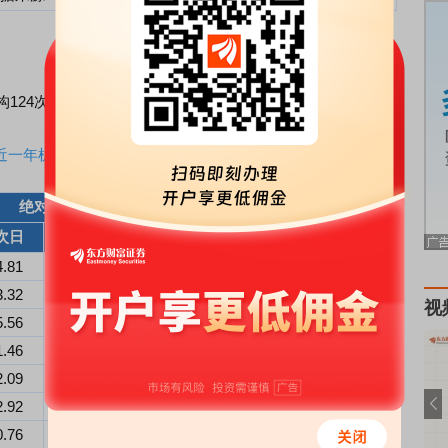
构124次调研，近十个公告日的调研回测情况如下表所示：
近一年机构调研回测
绝对收益率（%）
超额收益率（%）
次日
5日
10日
次日
5日
10日
4.81
6.84
-
4.35
5.77
-
3.32
-2.18
-3.38
2.90
-4.55
-10.03
视
5.56
2.64
18.05
5.35
4.39
18.58
1.46
2.64
5.34
0.80
0.94
5.43
2.09
1.94
4.63
2.02
0.85
1.83
2.92
2.32
3.66
2.08
0.99
0.63
0.76
4.19
5.03
-0.67
3.19
2.61