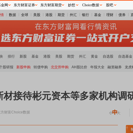
基金网
东方财富证券
东方财富期货
妙想
Choice数据
股吧
行情
数据
全球
美股
港股
期货
外汇
银行
基金
理财
债券
块
排行
新股
基金
港股
美股
期货
外汇
黄金
自选股
自选基金
个股研报
新股申购
转债申购
北交所申购
AH股比价
年报大全
融资融券
龙虎
新材接待彬元资本等多家机构调
方财富Choice数据
煤炭板块领涨
贵金属板块走强
半导体板块活跃
沪深资金流向
A股估值分析全览