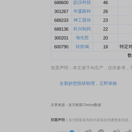
皖仪科技
688600
46
华厦眼科
301267
26
神工股份
688233
23
科兴制药
688136
22
海伦哲
300201
20
轻纺城
特定对
600790
18
数
免责声明：本文基于AI生产，仅供参考
全新妙想投研助理，立即体验
文章来源：东方财富Choice数据
郑重声明：
东方财富发布此内容旨在传播更多信息，