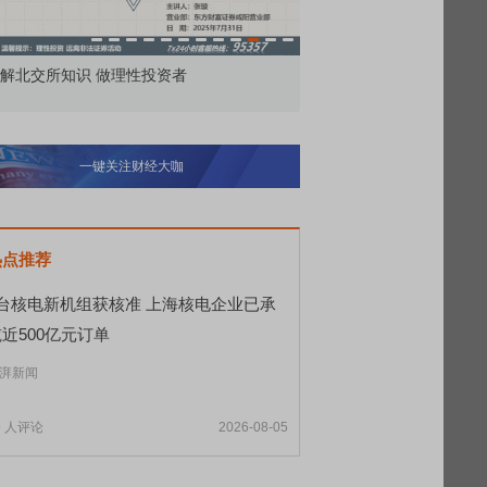
解北交所知识 做理性投资者
市价委托那么多种，究竟
一键关注财经大咖
热点推荐
8台核电新机组获核准 上海核电企业已承
近500亿元订单
湃新闻
9
人评论
2026-08-05