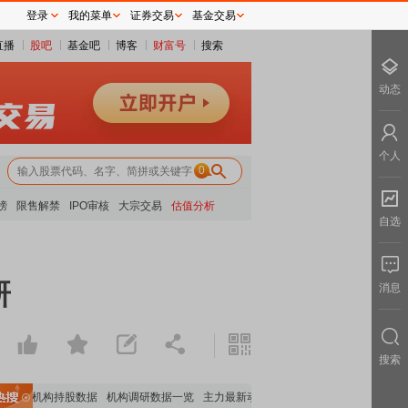
登录
我的菜单
证券交易
基金交易
直播
股吧
基金吧
博客
财富号
搜索
动态
个人
0
榜
限售解禁
IPO审核
大宗交易
估值分析
自选
研
消息
搜索
重要机构持股数据
机构调研数据一览
主力最新动向
上市公司限售股解禁一览
昨