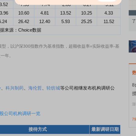
3.52
-7.53
-7.74
-2.80
-6.27
-9.12
3.96
10.60
4.81
13.52
10.25
4.33
果：A股再平衡的
债券知识通识：从基础认知到特色品种
了
6.24
26.42
12.40
5.93
25.25
11.52
据来源：Choice数据
模型，以沪深300指数作为基准指数，超额收益率=实际收益率-基
近一年。
份
、
科兴制药
、
海伦哲
、
轻纺城
等公司相继发布机构调研公
揽
澎
A股公司机构调研一览
7
接待方式
最新调研日期