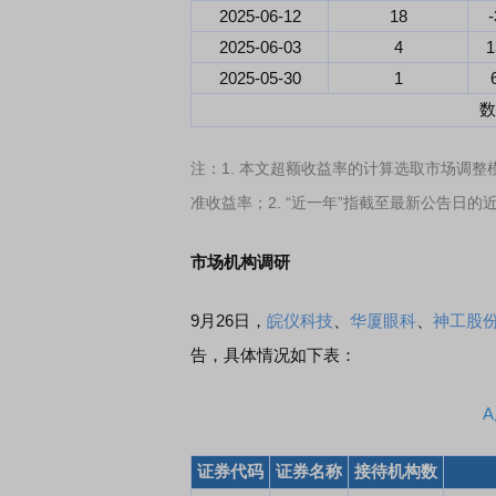
2025-06-12
18
-
2025-06-03
4
1
EDMI K90 至尊版 新品发布会
首席连线｜东方财富证券陈
2025-05-30
1
风，将吹向何处
数
注：1. 本文超额收益率的计算选取市场调整
准收益率；2. “近一年”指截至最新公告日的
市场机构调研
9月26日，
皖仪科技
、
华厦眼科
、
神工股
告，具体情况如下表：
证券代码
证券名称
接待机构数