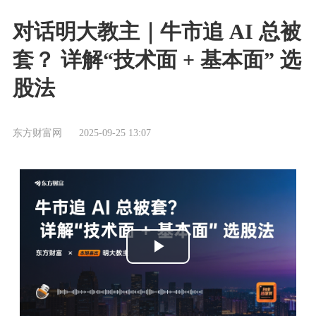
对话明大教主｜牛市追 AI 总被
套？ 详解“技术面 + 基本面” 选
股法
东方财富网
2025-09-25 13:07
播
放