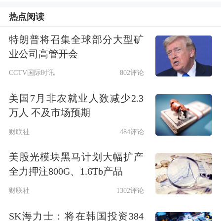
热点阅读
1亿元，其中13股净流入均超3亿元。
特朗普将召集全球部分大型矿
3股主力资金净流入均超5亿元，铜缆高
业公司高管开会
速连接龙头股
沃尔核材
主力资金净流入
CCTV国际时讯
802评论
10.94亿元，居首。该股今日涨停，股
美国7月非农就业人数减少2.3
价创新高，成交额80.42亿元，换手率
万人 不及市场预期
23.2%，盘后龙虎榜数据显示，
深股通
财联社
484评论
专用席位买入4.13亿元并卖出4.85亿
美股光模块黑马计划大幅扩产
元，有3家机构专用席位净卖出1.85亿
全力押注800G、1.6Tb产品
元。
财联社
1302评论
SK海力士：将在韩国投资384
近日，沃尔核材在投资者问答平台透