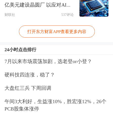
亿美元建设晶圆厂 以应对AI...
露，通过外购PEEK材料自主研发的
财联社
537评论
PEEK热缩管，已完成部分耐高温线缆
等客户验证，具备量产能力。PEEK材
打开东方财富APP查看更多内容
料在高端制造业应用广泛，该产品量产
24小时点击排行
将为公司带来新的业绩增长点。
7月以来市场震荡加剧，选老登or小登？
固态电池
概念股
亿纬锂能
主力资金净流
硬科技四连涨，稳了？
入6.52亿元，净流入额创2022年7月7日
以来新高。
大盘红三兵 下周回调
半导体
个股
长川科技
“20cm”涨停，收盘
午间3大利好，生益涨10%，胜宏涨12%，26个
PCB股集体涨停
股价为80.27元/股，主力资金净流入