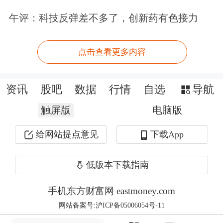
5.71亿元。9月22日晚间，长川科技发
午评：科技反弹差不多了，创新药有色接力
布业绩预告称，预计2025年前三季度实
点击查看更多内容
现盈利8.27亿元至8.77亿元，同比增长
131.39%至145.38%；其中，第三季度实
资讯
股吧
数据
行情
自选
导航
现净利润4亿元至4.5亿元，同比增长
触屏版
电脑版
180.67%至215.75%。
给网站提点意见
下载App
此外，还有
万向钱潮
、
上海建工
、N友
低版本下载指南
升、
昆仑万维
等主力资金净流入居前。
手机东方财富网 eastmoney.com
网站备案号:沪ICP备05006054号-11