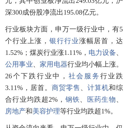
元，其中创业板净流出249.03亿元，沪
深300成份股净流出195.08亿元。
行业板块方面，申万一级行业中，有5
个行业上涨，
银行行业
涨幅居首，达
1.52%；煤炭行业涨1.11%，
电力设备
、
公用事业
、
家用电器
行业均小幅上涨。
26个下跌行业中，
社会服务
行业跌
3.11%，居首。
商贸零售
、
计算机
和综
合行业均跌超2%，
钢铁
、
医药生物
、
房地产
和
美容护理
等行业均跌超1%。