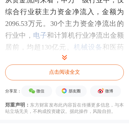
从资金流向来看，申万一级行业中，仅
综合行业获主力资金净流入，金额为
2096.53万元。30个主力资金净流出的
行业中，
电子
和计算机行业净流出金额
居前，均超130亿元。
机械设备
和医药
生物行业净流出均超52亿元，
汽车
、
非
银金融
、
基础化工
等行业净流出均超30
点击阅读全文
亿元。
微信
朋友圈
微博
分享至：
铜缆高速连接
龙头股获主力资金抢筹居
郑重声明：
东方财富发布此内容旨在传播更多信息，与本
首
站立场无关，不构成投资建议。据此操作，风险自担。
从个股来看，59股主力资金净流入均超