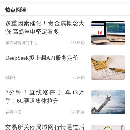
研回测情况如下表所示：
热点阅读
近一年机构调研回测
多重因素催化！贵金属概念大
涨 高盛重申坚定看多
左右拖动表格，可查看剩余表格内容
东方财富研究中心
286评论
绝对收益率（%）
超额收益
公告日期
接待机构数
次日
5日
10日
次日
5
DeepSeek拟上调API服务定价
2025-09-17
5
-1.02
-
-
0.14
-
财联社
287评论
2025-08-23
37
0.82
-2.63
-3.94
-1.26
-5.3
2分钟！直线涨停 封单13万
2025-08-21
10
-0.33
-1.47
-4.26
-2.42
-5.5
手！6G赛道集体拉升
2025-05-31
3
-1.56
2.95
1.52
-1.87
1.7
券商中国
370评论
2025-05-21
14
-0.17
-0.86
-0.69
-0.11
1.1
交易所关停局域网行情通道后