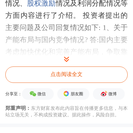
情况、
股权激励
情况及利润分配情况等
方面内容进行了介绍。 投资者提出的
主要问题及公司回复情况如下: 1、关于
产能布局与国内竞争情况? 答:国内主要
考虑加快优化和完善产能布局，争取靠
近原料供应来源和就近满足市场需求，
点击阅读全文
目前已建成天津…
机构调研回测
微信
朋友圈
微博
分享至：
郑重声明：
东方财富发布此内容旨在传播更多信息，与本
除当日外，友发集团近一年共接待105
站立场无关，不构成投资建议。据此操作，风险自担。
家机构113次调研，近十个公告日的调