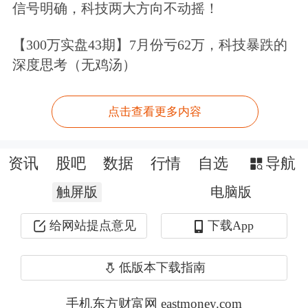
信号明确，科技两大方向不动摇！
免责声明：本文基于AI生产，仅供参
考，不构成任何投资建议，据此操作风
【300万实盘43期】7月份亏62万，科技暴跌的
深度思考（无鸡汤）
险自担。
现在开户享五档行情变千档行情，及时
点击查看更多内容
洞悉主力意图>>
资讯
股吧
数据
行情
自选
导航
文章来源：东方财富Choice数据
触屏版
电脑版
作者：财智星
给网站提点意见
下载App
低版本下载指南
手机东方财富网 eastmoney.com