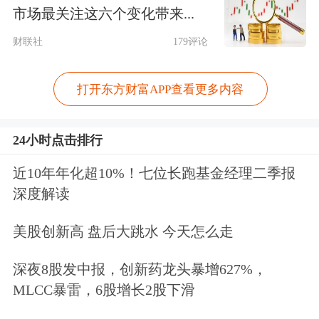
2025-05-16
1
1.03
-1.54
-1.03
1.34
-1.3
市场最关注这六个变化带来...
2025-04-09
1
0.39
-0.96
5.59
-0.93
-3.3
财联社
179评论
2025-03-21
4
0.00
-2.46
-10.39
-0.51
-2.4
打开东方财富APP查看更多内容
2025-03-12
5
0.35
-0.53
-0.35
0.75
-2.6
2025-02-28
5
1.08
2.17
3.79
1.12
0.7
24小时点击排行
数据来源：Choice数据
近10年年化超10%！七位长跑基金经理二季报
深度解读
注：1. 本文超额收益率的计算选取市场调
美股创新高 盘后大跳水 今天怎么走
整模型，以沪深300指数作为基准指数，超
额收益率=实际收益率-基准收益率；2. “近
深夜8股发中报，创新药龙头暴增627%，
MLCC暴雷，6股增长2股下滑
一年”指截至最新公告日的近一年。