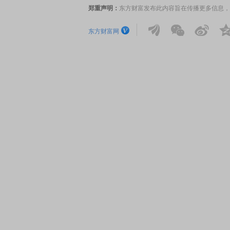
郑重声明：
东方财富发布此内容旨在传播更多信息，
东方财富网
席连线｜东方财富证券陈果：A股再平衡的
债券知识通识：从基础认
，将吹向何处