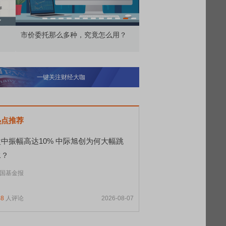
价委托那么多种，究竟怎么用？
北交所顶格打新居然只能
一键关注财经大咖
热点推荐
盘中振幅高达10% 中际旭创为何大幅跳
水？
国基金报
48
人评论
2026-08-07