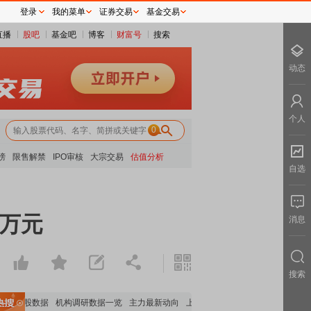
登录
我的菜单
证券交易
基金交易
直播
股吧
基金吧
博客
财富号
搜索
动态
个人
0
榜
限售解禁
IPO审核
大宗交易
估值分析
自选
万元
消息
搜索
构持股数据
机构调研数据一览
主力最新动向
上市公司限售股解禁一览
昨日涨停