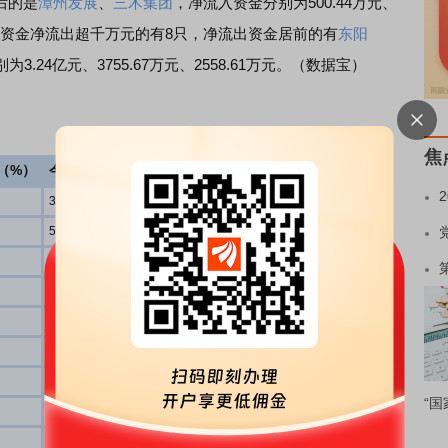
后的是
漳州发展
、
三木集团
，净流入资金分别为500.44万元、
资金净流出超千万元的有8只，净流出资金居前的有
东阳
3.24亿元、3755.67万元、2558.61万元。（数据宝）
焦
（%）
今日换手率（%）
主力资金流量（万元）
3.55
-32393.84
5.62
-3755.67
2.77
-2558.61
8.95
-2513.62
2.80
-2430.83
3.70
-1870.23
2.06
-1796.06
“国
2.60
-1585.82
2.34
-603.27