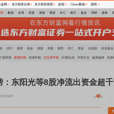
基金网
东方财富证券
东方财富期货
妙想
Choice数据
股吧
行情
数据
全球
美股
港股
期货
外汇
银行
基金
理财
债券
块
排行
新股
基金
港股
美股
期货
外汇
黄金
自选股
自选基金
个股研报
新股申购
转债申购
北交所申购
AH股比价
年报大全
融资融券
龙虎
榜：东阳光等8股净流出资金超千
证券时报网
板块领涨
元件板块走强
半导体板块活跃
沪深资金流向
A股估值分析全览
重要机