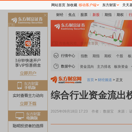
网站首页
加收藏
移动客户端
东方财富
天天
财经
焦点
股票
新股
期指
期权
关
闭
行情中心
指数
期指
期权
个股
板
数据中心
资金流向
主力排名
板块资金
首页
>
财经频道
>
正文
综合行业资金流出
2025年09月18日 17:23
作者： 数据宝
来源： 
稀土