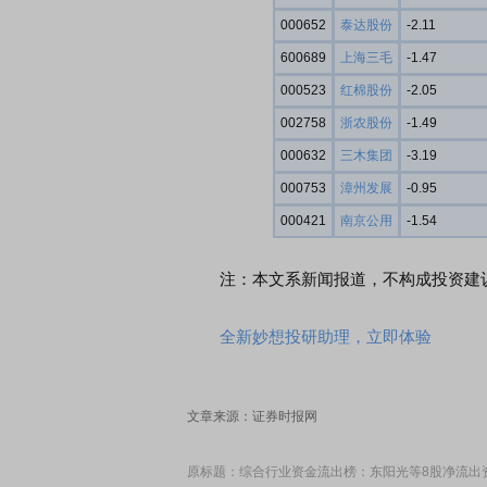
000652
泰达股份
-2.11
600689
上海三毛
-1.47
000523
红棉股份
-2.05
002758
浙农股份
-1.49
000632
三木集团
-3.19
000753
漳州发展
-0.95
000421
南京公用
-1.54
注：本文系新闻报道，不构成投资建议
全新妙想投研助理，立即体验
文章来源：证券时报网
原标题：综合行业资金流出榜：东阳光等8股净流出