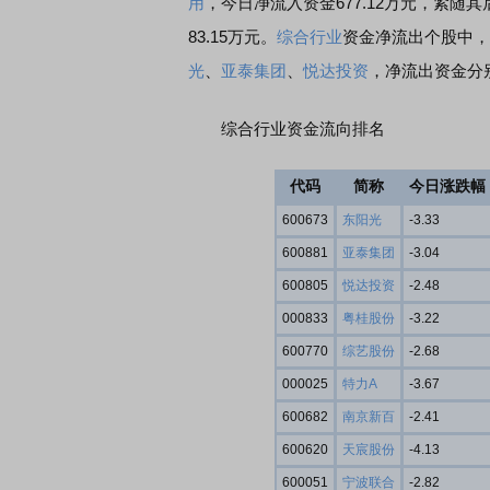
用
，今日净流入资金677.12万元，紧随其
83.15万元。
综合行业
资金净流出个股中，
光
、
亚泰集团
、
悦达投资
，净流出资金分别为
综合行业资金流向排名
代码
简称
今日涨跌幅
600673
东阳光
-3.33
600881
亚泰集团
-3.04
600805
悦达投资
-2.48
000833
粤桂股份
-3.22
600770
综艺股份
-2.68
000025
特力A
-3.67
600682
南京新百
-2.41
600620
天宸股份
-4.13
600051
宁波联合
-2.82