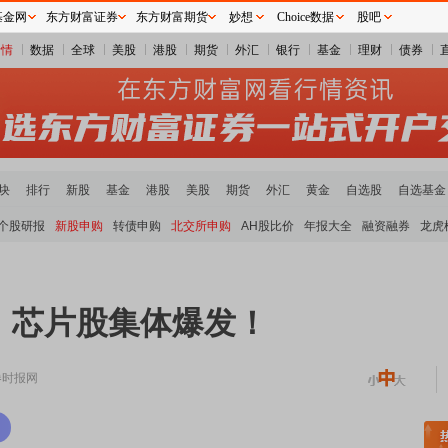
基金网
东方财富证券
东方财富期货
妙想
Choice数据
股吧
行情
数据
全球
美股
港股
期货
外汇
银行
基金
理财
债券
块
排行
新股
基金
港股
美股
期货
外汇
黄金
自选股
自选基金
个股研报
新股申购
转债申购
北交所申购
AH股比价
年报大全
融资融券
龙虎
！芯片股集体爆发！
券时报网
板块领涨
元件板块走强
半导体板块活跃
沪深资金流向
A股估值分析全览
重要