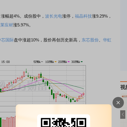
涨幅超4%。成份股中，
波长光电
涨停，
福晶科技
涨9.29%，
新莱应材
涨5.97%。
中芯国际
盘中涨超10%，股价再创历史新高，
东芯股份
、
华虹
。
视