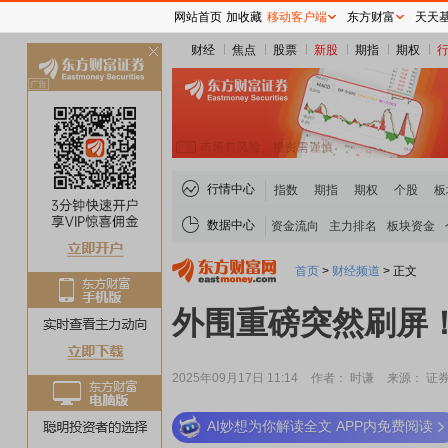
网站首页
加收藏
移动客户端
东方财富
天天
财经
焦点
股票
新股
期指
期权
关
闭
行情中心
指数
期指
期权
个股
板
数据中心
资金流向
主力排名
板块资金
首页
>
财经频道
>
正文
外围重磅突然刷屏
2025年09月17日 11:14
作者： 时谦
来源： 证
AI妙想为你解读全文 APP内免费阅读
稀土