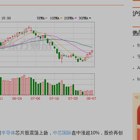
沪
热
股
半导体
芯片股震荡上扬，
中芯国际
盘中涨超10%，股价再创