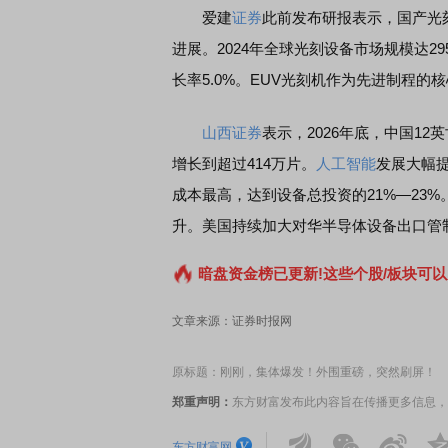
爱建
证券
此前发布研报表示，国产光
进展。2024年全球光刻设备市场规模达295
长率5.0%。EUV光刻机作为先进制程的
山西证券
表示，2026年底，中国12
增长到超过414万片。
人工智能
发展大幅
成本最高，达到设备总投资的21%—23
升。美国持续加大对华半导体设备出口管
暗盘资金榜已更新!这些个股/板块可以
文章来源：证券时报网
原标题：刚刚，集体爆发！外围重磅，突然刷屏！
郑重声明：
东方财富发布此内容旨在传播更多信息，
东方财富网