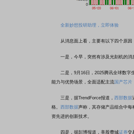
至尊版 新品发布会
首席连线｜东方财富证券陈果：A股再平
全新妙想投研助理，立即体验
风，将吹向何处
从消息面上看，主要有以下四个原因
一是，今早，突然有涉及光刻机的消息
二是，9月16日，2025腾讯全球数字
能力与优势场景，全面适配主流
国产芯片
三是，据TrendForce报道，
西部数据
格。
西部数据
声称，其存储产品组合中每
资先进的创新技术。
四是，据彭博报道，美股费城
证券
交