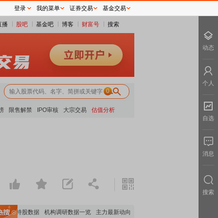
登录
我的菜单
证券交易
基金交易
直播
股吧
基金吧
博客
财富号
搜索
动态
个人
0
榜
限售解禁
IPO审核
大宗交易
估值分析
自选
消息
搜索
机构持股数据
机构调研数据一览
主力最新动向
上市公司限售股解禁一览
昨日涨