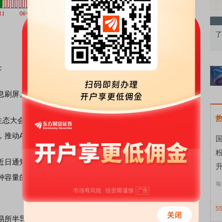
衡的
债券知识通识：从基础认知到特色品种
了解北交所知识
：
刷屏。这可能是光刻机和相关芯片巨头大涨的主因。
生态大会于深圳召开。会上，该公司宣布全面开放自身AI落地
，推动AI从技术概念加速转化为千行百业的实际应用。
国
近日通知客户将逐步提高所有HDD（机械硬盘）产品的价
升
种容量的需求都达到了前所未有的水平，并且该公司正在投
每
5
易所半导体指数收涨0.32%，系连续第九个交易日上涨，创