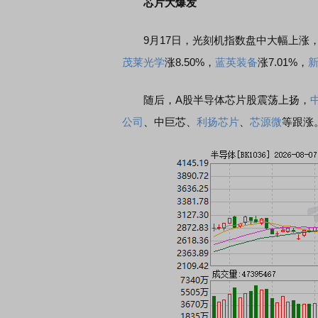
芯片大爆发
9月17日，光刻机指数盘中大幅上涨，
茂莱光学
涨8.50%，
蓝英装备
涨7.01%，
随后，A股半导体芯片股震荡上扬，
公司
、中巨芯、
利扬芯片
、
芯源微
等跟涨