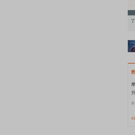
知到特色品种
了解北交所知识 做理性投资者
升
界
4