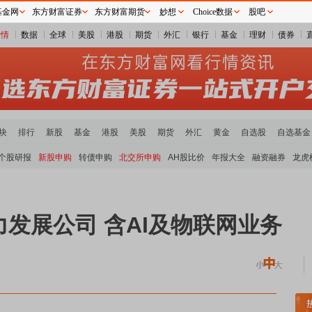
基金网
东方财富证券
东方财富期货
妙想
Choice数据
股吧
行情
数据
全球
美股
港股
期货
外汇
银行
基金
理财
债券
块
排行
新股
基金
港股
美股
期货
外汇
黄金
自选股
自选基金
个股研报
新股申购
转债申购
北交所申购
AH股比价
年报大全
融资融券
龙虎
发展公司 含AI及物联网业务
稀土板块领涨
元件板块走强
半导体板块活跃
沪深资金流向
A股估值分析全览
重