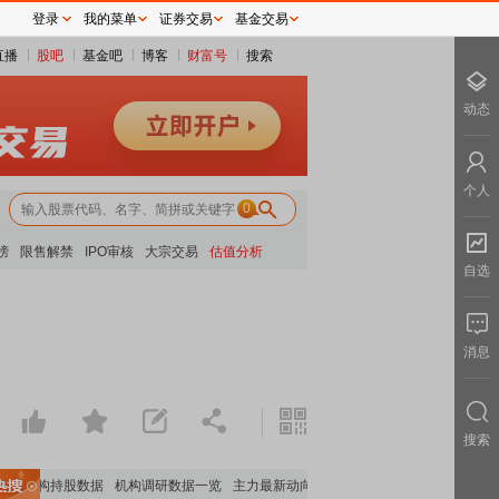
登录
我的菜单
证券交易
基金交易
直播
股吧
基金吧
博客
财富号
搜索
动态
个人
0
榜
限售解禁
IPO审核
大宗交易
估值分析
自选
消息
搜索
要机构持股数据
机构调研数据一览
主力最新动向
上市公司限售股解禁一览
昨日