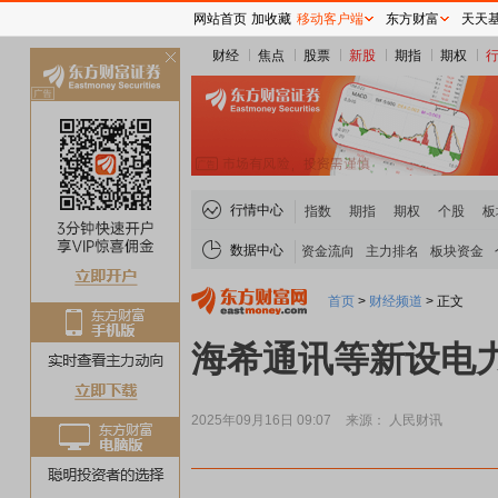
网站首页
加收藏
移动客户端
东方财富
天天
财经
焦点
股票
新股
期指
期权
关
闭
行情中心
指数
期指
期权
个股
板
数据中心
资金流向
主力排名
板块资金
首页
>
财经频道
>
正文
海希通讯等新设电力
2025年09月16日 09:07
来源： 人民财讯