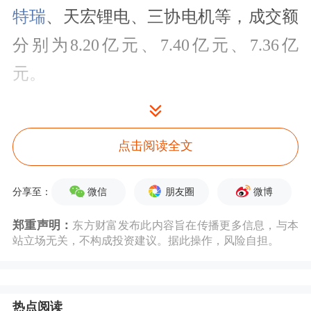
特瑞
、天宏锂电、三协电机等，成交额
分别为8.20亿元、7.40亿元、7.36亿
元。
股票活跃度来看，今日可交易的北交所
个股中，换手率超10%的有26只，其
点击阅读全文
中，5股换手率超20%，换手率在
微信
朋友圈
微博
分享至：
5%~10%之间的有65只，换手率在
郑重声明：
东方财富发布此内容旨在传播更多信息，与本
1%~5%之间的有177只。全天换手率居
站立场无关，不构成投资建议。据此操作，风险自担。
前的股票有三协电机、
盖世食品
、
驰诚
股份
等，换手率分别为48.94%、
热点阅读