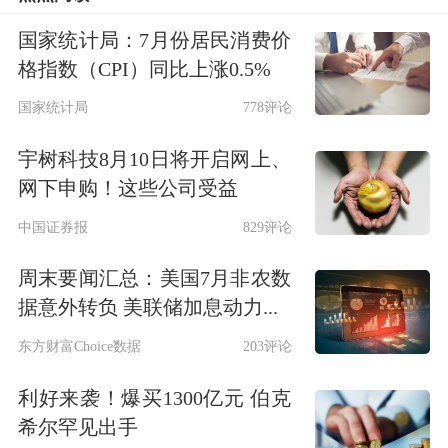
38.27%、36.62%。（数据宝）
国家统计局：7月份居民消费价
北交所个股今日成交明细
格指数（CPI）同比上涨0.5%
国家统计局
778评论
左右拖动表格，可查看剩余表格内容
代码
简称
收盘价（元）
涨跌幅（%）
换手率（
宇树科技8月10日将开启网上、
835185
贝特瑞
33.19
1.22
2.16
网下申购！这些公司受益
873152
天宏锂电
33.68
12.72
31.90
中国证券报
829评论
920100
三协电机
90.90
14.15
48.94
周末要闻汇总：美国7月非农数
835438
戈碧迦
55.10
7.37
9.15
据意外转负 美联储加息动力...
832522
纳科诺尔
70.85
-1.67
5.35
东方财富Choice数据
203评论
832982
锦波生物
302.60
-3.69
2.52
利好来袭！爆买1300亿元 伯克
872808
曙光数创
98.44
-0.97
2.34
希尔罕见出手