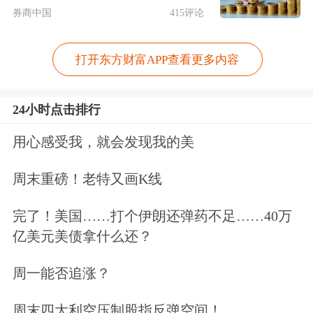
430139
华岭股份
26.49
2.20
6.00
券商中国
415评论
832978
开特股份
36.60
13.56
11.20
836826
盖世食品
15.03
3.02
38.27
打开东方财富APP查看更多内容
834407
驰诚股份
25.19
-4.33
36.62
835237
力佳科技
30.61
7.59
13.18
24小时点击排行
873593
鼎智科技
42.27
2.87
4.93
用心感受我，就会发现我的美
833523
德瑞锂电
31.83
4.57
11.94
周末重磅！老特又画K线
839493
并行科技
159.66
-0.46
4.29
837174
宏裕包材
38.99
0.85
8.64
完了！美国……打个伊朗还弹药不足……40万
亿美元美债拿什么还？
920060
万源通
39.27
0.43
10.08
832149
利尔达
16.95
-1.11
13.49
周一能否追涨？
836239
长虹能源
37.75
0.59
9.83
周末四大利空压制股指反弹空间！