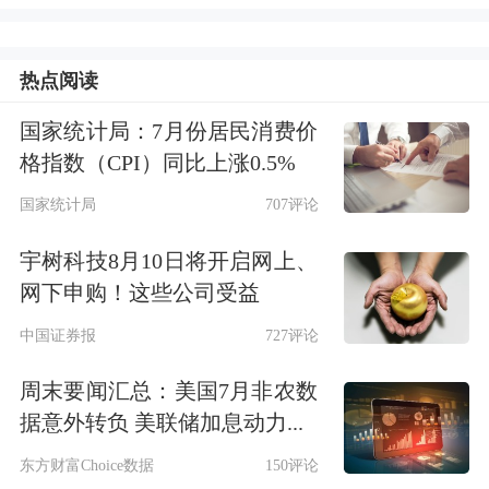
据了解，并济科技与多家研究机构
以“超大规模多模态大模型异构智算平
热点阅读
台”联合申报，并在近期入围了工信部
国家统计局：7月份居民消费价
算力强基榜。
格指数（CPI）同比上涨0.5%
国家统计局
707评论
业内人士评价称，智算中心作为智慧时
代承载算力的关键基础设施，由于受到
宇树科技8月10日将开启网上、
网下申购！这些公司受益
高性能芯片短缺、GPU算力需求激增等
中国证券报
727评论
影响，政策暖风频吹，工业和信息化部
周末要闻汇总：美国7月非农数
副部长熊继军便在近期公开表示，要推
据意外转负 美联储加息动力...
动算力网络实现“点、链、网、面”的体
东方财富Choice数据
150评论
系化高质量发展。在政策、市场的双重