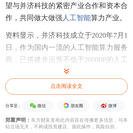
望与并济科技的紧密产业合作和资本合
作，共同做大做强
人工智能
算力产业。
资料显示，并济科技成立于2020年7月1
日，作为国内一流的人工智能算力服务
商，已搭建并运营不低于20000P的人工
智能算力集群及公共服务平台，规划建
设算力规模不低于50000P，并参与多个
点击阅读全文
国家级重点项目。目前，并济科技已具
微信
朋友圈
微博
分享至：
备全场景拓扑覆盖能力，正在稳步实现
向万卡集群管理的稳步迈进。
郑重声明：
东方财富发布此内容旨在传播更多信息，与本
站立场无关，不构成投资建议。据此操作，风险自担。