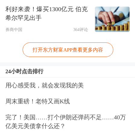
利好来袭！爆买1300亿元 伯克
驱动下，进入高速建设周期，应用前景
希尔罕见出手
及赋能潜力逐步凸显。
券商中国
364评论
该人士表示，投资智算中心资产可谓正
打开东方财富APP查看更多内容
当其时，上海奉望用实际行为响应国
家“加快发展新质生产力”的要求。
24小时点击排行
作为上海奉望旗下最重要的资产—宇顺
用心感受我，就会发现我的美
电子（002289.SZ）亦在同步向新质生
周末重磅！老特又画K线
产力领域转型。
完了！美国……打个伊朗还弹药不足……40万
亿美元美债拿什么还？