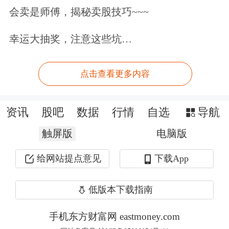
会卖是师傅，揭秘卖股技巧~~~
幸运大抽奖，注意这些坑…
点击查看更多内容
资讯
股吧
数据
行情
自选
导航
今年4月，宇顺电子宣布启动重大资产
触屏版
电脑版
重组，收购拥有8000个机柜的算力中心
给网站提点意见
下载App
资产。根据草案，公司拟以支付33亿元
现金的方式从三家公司处获得
数据中心
低版本下载指南
资产。
手机东方财富网 eastmoney.com