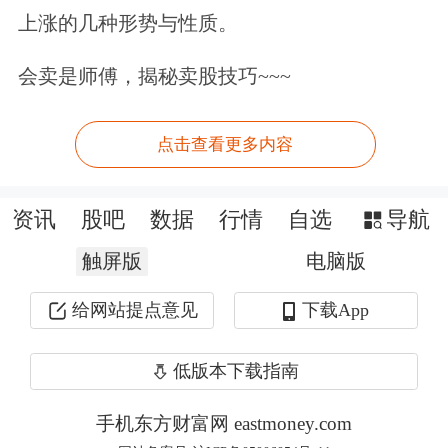
上涨的几种形势与性质。
8月新增住户贷款亦有提振。市场人士
会卖是师傅，揭秘卖股技巧~~~
分析称，8月是传统暑期消费旺季，个
人消费需求的内生增长叠加“以旧换
点击查看更多内容
新”等促消费政策的外生推动，消费需
求得到进一步释放，贷款需求也有上
资讯
股吧
数据
行情
自选
导航
升。
触屏版
电脑版
从价格看，贷款利率保持在历史低位水
给网站提点意见
下载App
平。8月份企业新发放贷款加权平均利
低版本下载指南
率约为3.1%，比上年同期低约40个基
点；个人住房新发放贷款加权平均利率
手机东方财富网 eastmoney.com