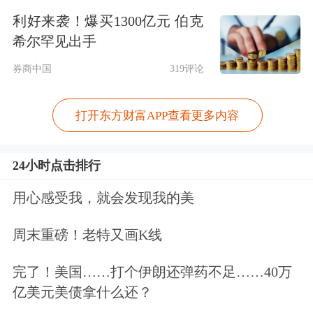
利好来袭！爆买1300亿元 伯克
从新增信贷结构看，部分企业的贷款增
希尔罕见出手
长受益于生产景气度出现回升，为8月
券商中国
319评论
信贷增长提供了支撑。东部省份某
银行
打开东方财富APP查看更多内容
分行客户经理表示，制造业贷款储备及
投放明显好于上年，该行今年1-8月新
24小时点击排行
增制造业贷款占新增对公贷款比重为
用心感受我，就会发现我的美
53%，较2024年全年大幅提升33个百分
周末重磅！老特又画K线
点，尤其是以高技术制造业和装备制造
业为代表的先进制造业景气度较高，企
完了！美国……打个伊朗还弹药不足……40万
亿美元美债拿什么还？
业新增融资需求较多。