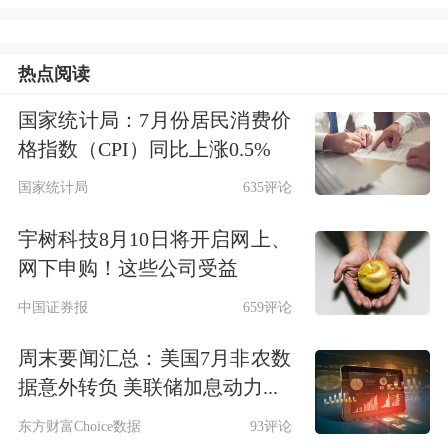
6.8%。
热点阅读
今年以来，特殊再融资专项债发行较
快，对积极稳妥化解隐性债务提供了有
国家统计局：7月份居民消费价
格指数（CPI）同比上涨0.5%
力的资金支持，长期看利于修复地方政
国家统计局
635评论
府资产负债表，不过，短期内会对信贷
宇树科技8月10日将开启网上、
增长产生一定的下拉效应。截至8月
网下申购！这些公司受益
末，今年用于置换隐性债务的特殊再融
中国证券报
659评论
资专项债已发行近1.9万亿元，有研究
周末要闻汇总：美国7月非农数
估计，还原地方专项债置换影响后，8
据意外转负 美联储加息动力...
月贷款增速在7.8%左右，仍然是一个不
东方财富Choice数据
93评论
低的水平。