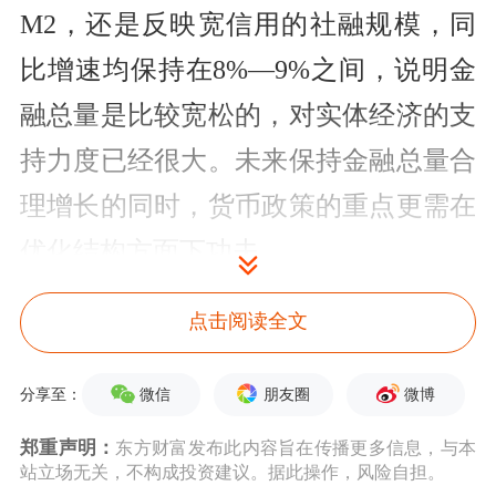
M2，还是反映宽信用的社融规模，同
比增速均保持在8%—9%之间，说明金
融总量是比较宽松的，对实体经济的支
持力度已经很大。未来保持金融总量合
理增长的同时，货币政策的重点更需在
优化结构方面下功夫。
财政货币政策形成合力，促金融总量增
点击阅读全文
速保持高位
微信
朋友圈
微博
分享至：
数据显示，前8个月人民币贷款增加
郑重声明：
东方财富发布此内容旨在传播更多信息，与本
13.46万亿元，8月末，人民币贷款增速
站立场无关，不构成投资建议。据此操作，风险自担。