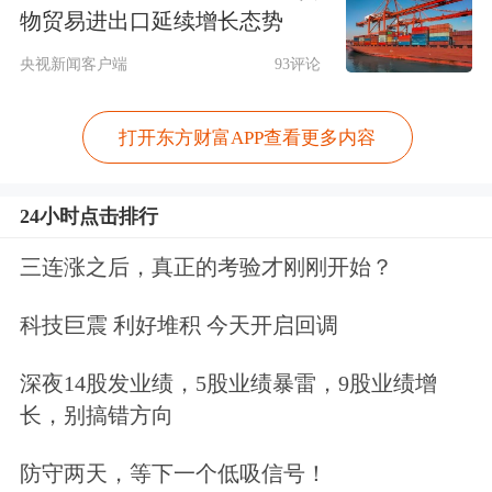
盛、胜宏科技、宁德时代、
东方财富
对
物贸易进出口延续增长态势
创业板指贡献点数居前，合计达90.66
央视新闻客户端
93评论
点，占创业板指上涨点数的逾六成。
打开东方财富APP查看更多内容
个股方面，个股多数上涨，整个A股市
24小时点击排行
场上涨股票数为4221只，94只股票涨
停，1047只股票下跌，6只股票跌停。
三连涨之后，真正的考验才刚刚开始？
市场成交放量，当日A股市场成交额为
科技巨震 利好堆积 今天开启回调
2.46万亿元，较前一个交易日增加4606
深夜14股发业绩，5股业绩暴雷，9股业绩增
亿元。其中，沪市成交额为10167.94亿
长，别搞错方向
元，深市成交额为14209.25亿元。自8
防守两天，等下一个低吸信号！
月13日以来，A股市场成交额已连续22