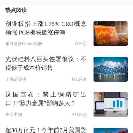
热点阅读
50指数、沪深300指数分别上涨1.48%、
2.31%，小
微盘股
集中的中证1000指
创业板指上涨1.75% CRO概念
领涨 PCB板块掀涨停潮
数、中证2000指数、万得微盘股指数分
东方财富Choice数据
18评论
别上涨2.35%、1.92%、0.75%。
光伏硅料八巨头签署倡议：不
大盘科技股显著带动指数上涨，从对深
得低于成本价销售
证成指贡献度来看，
中际旭创
、
新易
上海证券报
660评论
盛
、
胜宏科技
、
立讯精密
、
宁德时代
对
这国宣布：禁止铜精矿出
深证成指贡献点数居前，合计达137.21
口！“算力金属”影响多大？
点，占深证成指上涨点数逾三成。从对
券商中国
271评论
创业板指贡献度来看，中际旭创、新易
超30万亿元！今年前7月我国货