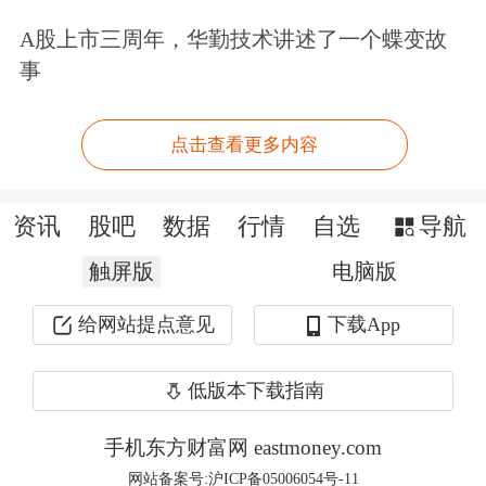
A股上市三周年，华勤技术讲述了一个蝶变故
个交易日超2万亿元，市场交投活跃。
事
从盘面上看，光模块、光芯片、AI算
点击查看更多内容
力、消费电子等科技板块大涨。申万一
级行业全线上涨，
通信
、
电子
、
计算机
资讯
股吧
数据
行情
自选
导航
行业涨幅居前，分别上涨7.39%、
触屏版
电脑版
5.96%、3.71%；
农林牧渔
、
非银金融
、
给网站提点意见
下载App
电力设备
、
机械设备
等多个行业板块均
涨逾2%。
低版本下载指南
通信板块中，中际旭创涨逾14%，
天孚
手机东方财富网 eastmoney.com
通信
、新易盛均涨逾13%，
太辰光
涨逾
网站备案号:沪ICP备05006054号-11