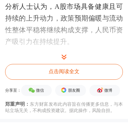
分析人士认为，A股市场具备健康且可
持续的上升动力，政策预期偏暖与流动
性整体平稳将继续构成支撑，人民币资
产吸引力在持续提升。
A股市场全线上涨
点击阅读全文
9月11日，上证指数、深证成指、创业
板指、科创50指数、北证50指数分别上
微信
朋友圈
微博
分享至：
涨1.65%、3.36%、5.15%、5.32%、
郑重声明：
东方财富发布此内容旨在传播更多信息，与本
1.59%。
站立场无关，不构成投资建议。据此操作，风险自担。
大
小盘股
携手上涨，
大盘股
集中的上证