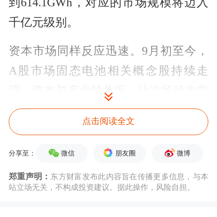
到614.1GWh，对应的市场规模将迈入
千亿元级别。
资本市场同样反应迅速。9月初至今，
A股市场固态电池相关概念股持续走
强，资本与产业的共振，让这场动力电
池技术革命的热度愈发高涨。
点击阅读全文
电池技术
的革新，被认为是推动全球能
微信
朋友圈
微博
分享至：
源转型的关键力量。传统液态锂离子电
郑重声明：
东方财富发布此内容旨在传播更多信息，与本
池虽主导市场数十年，但随着应用场景
站立场无关，不构成投资建议。据此操作，风险自担。
的拓展与需求升级，其能量密度瓶颈、