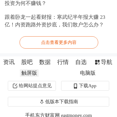
投资为何不赚钱？
态电池可以分为“半固态电池”“准固态
跟着卧龙一起看财报：寒武纪半年报大赚 23
电池”和“全固态电池”三大类。据记者
亿！内资跑路外资抄底，我们散户怎么办？
了解，主流电池厂商当前多以半固态、
准固态的形式切入固态电池赛道，但均
点击查看更多内容
以“全固态”为终极目标。
资讯
股吧
数据
行情
自选
导航
“半固态电池目前已进入量产装车阶
触屏版
电脑版
段，成为许多国内企业选择的务实过渡
给网站提点意见
下载App
路线。该技术成熟度相对较高，量产可
行性更强，在安全性、能量密度、循环
低版本下载指南
寿命、生产效率及快充性能等方面，已
手机东方财富网 eastmoney.com