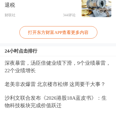
花板。不仅直接推动新能源汽车续航迈
退税
向1000km以上，还同时解决了电动垂
财联社
344评论
直飞行器“续航短、负重高”、
人形机器
人
“低温性能衰减”等行业难题。
打开东方财富APP查看更多内容
此前，在2025成都国际车展上，上海汽
24小时点击排行
车集团股份有限公司正式推出全新MG4
深夜暴雷，汤臣倍健业绩下滑，9个业绩暴雷，
纯电动车型。其中，9.98万元的半固态
22个业绩增长
电池版本车型，成为全球首款具备这项
老美非农爆雷 北京楼市松绑 这周要干大事？
先进技术的10万元以内量产车型，标志
沙利文联合发布《2026港股18A蓝皮书》：生
着高端电池技术正走向大众消费市场。
物科技板块完成价值跃迁
根据电解液质量百分比含量的不同，固