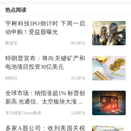
安全隐患以及低温性能缺陷等问题日益
热点阅读
突出。在这一背景下，固态电池以其颠
宇树科技IPO倒计时 下周一启
覆性的技术优势崭露头角，被视作下一
动申购！受益股曝光
代电池技术的“终极形态”。
数据宝
865评论
半固态有望率先量产
特朗普宣布：将向关键矿产和
电池项目投资30亿美元
固态电池的颠覆性技术优势，源于
财联社
912评论
其“三明治式”的核心结构——以固态电
全球市场：纳指涨超1% 标普创
解质替代传统液态
电池
的电解液与隔
新高 光通信、太空板块大涨 ...
膜，实现“负极—固态电解质—正极”的
东方财富Choice数据
520评论
全固态体系，有效打开了能量密度的天
多家A股公司：收到美国关税