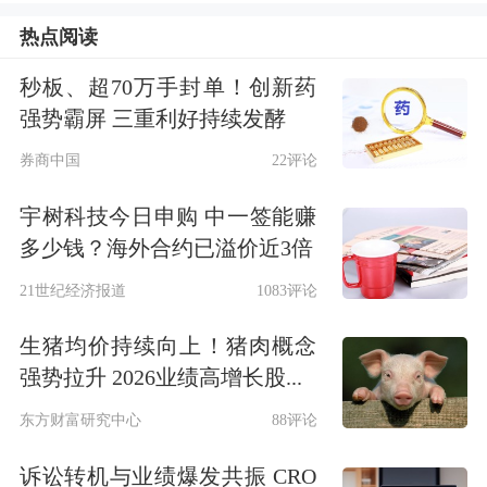
热点阅读
向并不会改变，而组织/产品/渠道/营销
等多维综合能力支持美妆公司从1到n持
秒板、超70万手封单！创新药
强势霸屏 三重利好持续发酵
续增长。从品牌和品类上看，当前多数
券商中国
22评论
公司从护肤品类，通过主品牌产品线拓
宇树科技今日申购 中一签能赚
展、收并购/自孵化子品牌等方式，拓
多少钱？海外合约已溢价近3倍
展至彩妆、香水、洗护、母婴、驱蚊等
21世纪经济报道
1083评论
品类。从国际化上看，当前国货美妆公
生猪均价持续向上！猪肉概念
司尚处于萌芽布局期。
强势拉升 2026业绩高增长股...
▍
业绩回顾：优质公司稳健增长，销售
东方财富研究中心
88评论
费用率普遍有所提升。
诉讼转机与业绩爆发共振 CRO