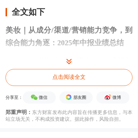
全文如下
美妆｜从成分/渠道/营销能力竞争，到
综合能力角逐：2025年中报业绩总结
2025H1，美妆上市公司整体表现显著
优于行业，市场份额进一步向龙头集
点击阅读全文
中；同时本土品牌市占率回升；财务视
微信
朋友圈
微博
角，剔除渠道和结构因素，多数品牌毛
分享至：
利率提升，线上营销推广成本高企，毛
郑重声明：
东方财富发布此内容旨在传播更多信息，与本
站立场无关，不构成投资建议。据此操作，风险自担。
销差分化，盈利情况分化。我们认为美
妆企业多品牌、多品类、集团化的大方