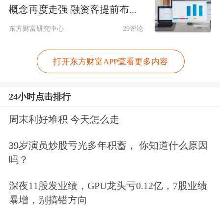
概念再度走强 融资客提前布...
①收入端：2025H1，11家重点美妆上市
东方财富研究中心
29评论
公司合计营业收入同比+7.3%，增速领
跑美妆大盘（同期社零额美妆，同比
打开东方财富APP查看更多内容
+2.9%），各家公司收入增速延续分化
态势，
毛戈平
/
丸美生物
/
上美股份
/
巨子
24小时点击排行
生物
/等仍保持快速增长。
周末利好堆积 今天怎么走
39岁演员炒股亏光多年积蓄， 你知道什么原因
②利润端：2025H1，中国10家重点美
吗？
妆上市公司合计归母净利润同比基本持
深夜11股发业绩，GPU龙头亏0.12亿，7股业绩
平，各公司利润分化，毛戈平/上美股
暴增，别搞错方向
份/巨子生物等仍保持快速增长。