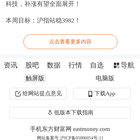
科技，补涨有望全面展开！
③经营：2025H1，剔除商业模式/产品
本周目标：沪指站稳3982！
结构等因素影响，大部分上市公司综合
毛利率呈上升态势；而销售费用率、营
点击查看更多内容
销推广费率普遍提升；毛销差、毛推差
分化，微降者居多。
资讯
股吧
数据
行情
自选
导航
触屏版
电脑版
▍国产替代趋势延续，本土品牌份额提
升。
给网站提点意见
下载App
根据Euromonitor数据，2024年中国重点
低版本下载指南
护肤品品牌市占率为35.5%，假设“其
手机东方财富网 eastmoney.com
他”（尾部品牌）中80%为本土品牌，
网站备案号:沪ICP备05006054号-11