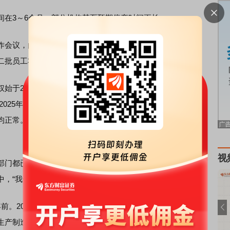
在3～6个月，部分机构甚至预期停产时间更长。
会议，由宜春时代总经理主持，会议决定将已调整应援到
二批员工将停止应援调配。
于2022年8月9日，2025年8月9日到期。因该矿权的续期
在2025年半年报业绩解读会上，
宁德时代
相关高管表示，目前
均正常。至于采矿权续期的问题，宁德时代已按照相关规
视
门都已确认收件，宁德时代申请采矿权续期的材料要件齐
，“我们觉得是相对比较乐观的状况”。
。2021年9月，宁德时代与宜春市政府签署合作协议，宁
生产制造基地项目，规划用地面积1300亩，投资总金额约135