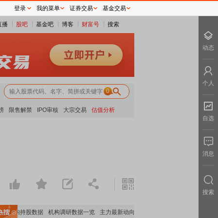
登录
我的菜单
证券交易
基金交易
直播
股吧
基金吧
博客
财富号
搜索
动态
个人
0
榜
限售解禁
IPO审核
大宗交易
估值分析
自选
消息
搜索
要机构持股数据
机构调研数据一览
主力最新动向
上市公司限售股解禁一览
昨日