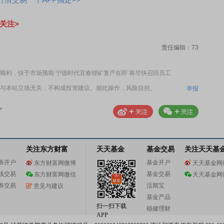
关注>
责任编辑：73
顺利，快于市场预期 宁德时代宜春锂矿复产在即 将尽快召回员工
与本站立场无关，不构成投资建议。据此操作，风险自担。
举报
关注东方财富
天天基金
基金交易
关注天天基
券开户
基金开户
东方财富网微博
天天基金网
线交易
基金交易
东方财富网微信
天天基金网
券交易
活期宝
意见与建议
基金产品
扫一扫下载
稳健理财
APP