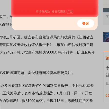
，宁德时代在宜春的布局相继展开。其中，2022年4月，
基础认知到特色品种
了解北交所知识 做理性投资者
功竞得枧下窝矿区探矿权。
锂云母矿区。据宜春市自然资源局此前披露的《江西省宜
普查探矿权出让收益评估报告书》，该矿山评估设计项目建
为77492万吨，按生产规模为3000万吨/年计算，矿山服务年
权证续期问题，备受锂电圈和资本市场关注。
数
证及宜春其他7家涉锂矿企的编制储量报告，不时扰动着资
）正式关停后，资本市场反应强烈。8月11日（周一）开盘
1
涨幅8%，报81000元/吨。到8月18日，碳酸锂期货吨价
调。