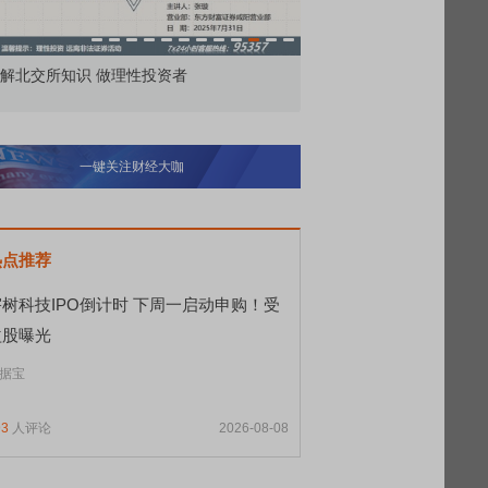
市价委托那么多种，究竟怎么用？
北交所顶格打新居
一键关注财经大咖
热点推荐
宇树科技IPO倒计时 下周一启动申购！受
益股曝光
据宝
93
人评论
2026-08-08