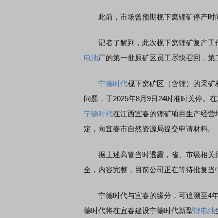
此前，市场曾预期枧下窝锂矿停产时间
记者了解到，此次枧下窝锂矿复产工作
电池
厂的第一批原矿区员工尽快召回，第
宁德时代
枧下窝矿区（含锂）的采矿权始
问题，于2025年8月9日24时准时关停。
宁德时代
在江西宜春的锂矿项目生产经营
定，向宜春市自然资源局提交申请材料。
据上述高管当时透露，省、市级相关部
全，内容完整，目前公司正在等待批复当中
宁德时代与宜春的缘分，可追溯至4年前
德时代将在宜春建设宁德时代新型
锂电池