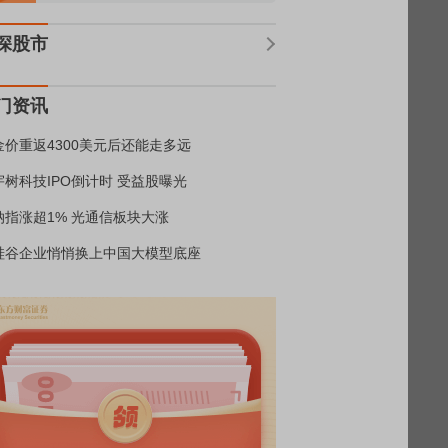
深股市
门资讯
金价重返4300美元后还能走多远
宇树科技IPO倒计时 受益股曝光
纳指涨超1% 光通信板块大涨
硅谷企业悄悄换上中国大模型底座