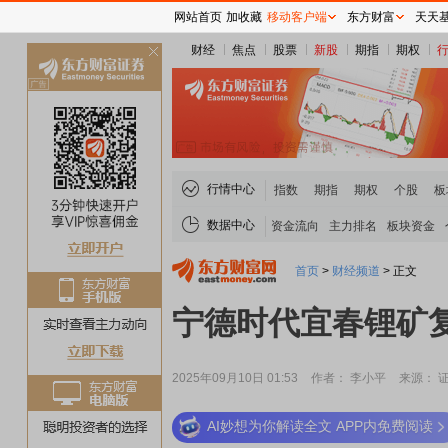
网站首页
加收藏
移动客户端
东方财富
天天
财经
焦点
股票
新股
期指
期权
关
闭
行情中心
指数
期指
期权
个股
板
数据中心
资金流向
主力排名
板块资金
首页
>
财经频道
>
正文
宁德时代宜春锂矿
2025年09月10日 01:53
作者： 李小平
来源： 
AI妙想为你解读全文 APP内免费阅读
稀