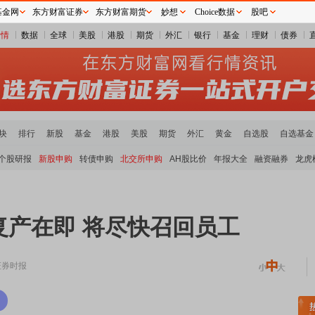
基金网
东方财富证券
东方财富期货
妙想
Choice数据
股吧
行情
数据
全球
美股
港股
期货
外汇
银行
基金
理财
债券
块
排行
新股
基金
港股
美股
期货
外汇
黄金
自选股
自选基金
个股研报
新股申购
转债申购
北交所申购
AH股比价
年报大全
融资融券
龙虎
复产在即 将尽快召回员工
证券时报
土板块领涨
元件板块走强
半导体板块活跃
沪深资金流向
A股估值分析全览
重