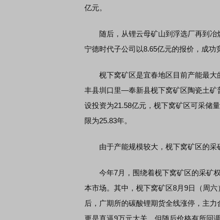
亿元。
随后，从锂云母矿山到浮选厂再到冶炼厂
首席连线｜东方财富证券陈果：A股再平衡的
债券知识通识：从
风，将吹向何处
宁德时代子公司以8.65亿元的报价，成
枧下窝矿区是宜春地区目前产能最大的
丰县圳口里—奉新县枧下窝矿区陶瓷土矿
设投资为21.58亿元，枧下窝矿区可采储量
限为25.83年。
由于产能规模较大，枧下窝矿区的采矿
今年7月，围绕着枧下窝矿区的采矿权
本市场。其中，枧下窝矿区8月9日（周六
后，广期所的碳酸锂期货全线涨停，主力合约
更是直逼9万元大关，但随后价格有所回