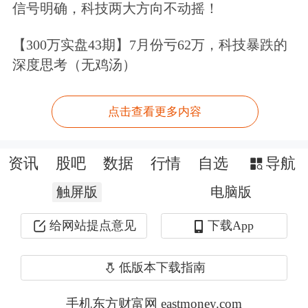
业增加值增量预计将达到8万亿元，对
信号明确，科技两大方向不动摇！
全球制造业增长贡献率超过30%。制造
【300万实盘43期】7月份亏62万，科技暴跌的
业增加值占全球比重接近30%，总体规
深度思考（无鸡汤）
模连续15年保持全球第一。
点击查看更多内容
界面新闻：
9月9日，国际
环保
机构绿色
和平、华北
电力
大学（保定）与上海国
资讯
股吧
数据
行情
自选
导航
际问题研究院联合发布报告《迈向“十
触屏版
电脑版
五五”煤电何去何从：转型路径与多元
给网站提点意见
下载App
机制研究》，报告预测，“十四五”期
低版本下载指南
间，
中国用电需求仍将保持较快增长，
预计净增量将超过2.4万亿千瓦时
，远
手机东方财富网 eastmoney.com