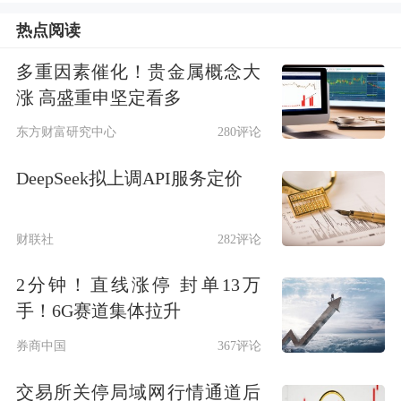
热点阅读
多重因素催化！贵金属概念大
涨 高盛重申坚定看多
东方财富研究中心
280评论
每日精选
DeepSeek拟上调API服务定价
宁王大消息！召开枧下窝锂矿复产会议
预计很快复产
财联社
282评论
2分钟！直线涨停 封单13万
年内第五次搁浅 本轮成品油价不作调
手！6G赛道集体拉升
整
券商中国
367评论
国际金价逼近3700美元大关再创新高
交易所关停局域网行情通道后