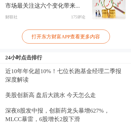
金条金饰携黄金股齐涨
市场最关注这六个变化带来...
财联社
175评论
宏观产经
打开东方财富APP查看更多内容
央视新闻：
9月9日，国务院举行“高质
量完成‘十四五’规划”系列主题新闻发布
24小时点击排行
会，介绍“十四五”时期大力推进
新型工
近10年年化超10%！七位长跑基金经理二季报
业化
，巩固壮大实体经济根基有关情
深度解读
况。据介绍，
2020-2024年，我国全部
美股创新高 盘后大跳水 今天怎么走
工业增加值从31.3万亿元增长到40.5万
亿元
，制造业增加值从26.6万亿元增长
深夜8股发中报，创新药龙头暴增627%，
MLCC暴雷，6股增长2股下滑
到33.6万亿元，整个“十四五”期间制造