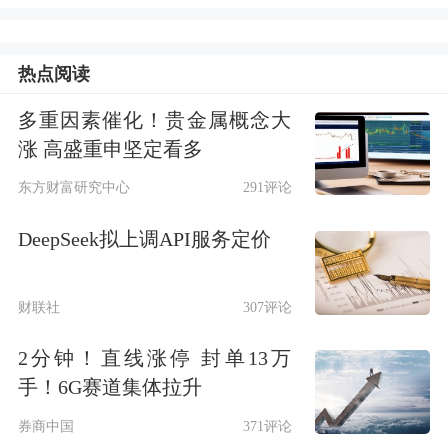
红107次，年度累计分红总额逾68亿
元。其中，
平安宁波交投REIT
以6.2亿
热点阅读
元分红位居榜首，
中金安徽交控
多重因素催化！贵金属概念大
涨 高盛重申坚定看多
REIT
、
中信建投国家电投新能源REIT
东方财富研究中心
291评论
分别以4.75亿元和4.16亿元紧随其后。
DeepSeek拟上调API服务定价
从盈利能力看，58只REITs上半年收获
了正净利润，
高速公路
类REITs继续领
财联社
307评论
跑。其中平安宁波交投REIT收入最
2分钟！直线涨停 封单13万
高，今年上半年营收为10.49亿元，净
手！6G赛道集体拉升
利润为2.21亿元。该项目底层资产为杭
券商中国
371评论