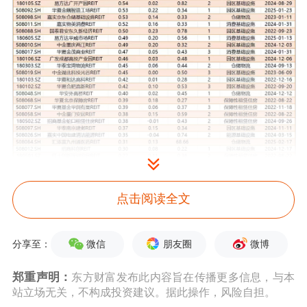
点击阅读全文
66只公募REITs2025年上半年业绩情况
来源：Wind数据，界面新闻编制
微信
朋友圈
微博
分享至：
根据Wind数据统计，2025年上半年，
郑重声明：
东方财富发布此内容旨在传播更多信息，与本
站立场无关，不构成投资建议。据此操作，风险自担。
全市场已发布中报的REITs产品共计分