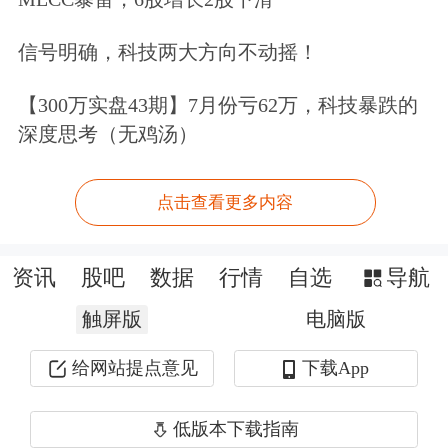
收3.63亿元，同比增长35.7%，净利润
0.16亿元，大幅高于去年同期；
中金印
信号明确，科技两大方向不动摇！
力消费REIT
营收同比增长143.95%，显
【300万实盘43期】7月份亏62万，科技暴跌的
示消费复苏带动线下商业客流回升。此
深度思考（无鸡汤）
外，多个新发消费基础设施REITs——
点击查看更多内容
如
华安百联消费REIT
、华夏大悦城商
业REIT等，也已实现稳定运营并启动
资讯
股吧
数据
行情
自选
导航
分红，体现出较强的资产成熟度。
触屏版
电脑版
近期华夏凯德商业REIT网下询价受到
给网站提点意见
下载App
市场追捧。根据公告，华夏基金共收到
低版本下载指南
142家网下投资者管理的 930个配售对