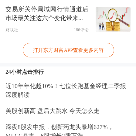
州湾跨海大桥，是全国首单跨海大桥公
交易所关停局域网行情通道后
募REITs项目。
市场最关注这六个变化带来...
财联社
186评论
华夏南京交通高速公路REIT
、
华泰江
苏交控REIT
等项目净利润也实现正向
打开东方财富APP查看更多内容
增长，反映其资产韧性和稳定的现金流
能力。根据Wind数据统计，以高速公
24小时点击排行
路为底层资产的REITs产品有13只，上
近10年年化超10%！七位长跑基金经理二季报
深度解读
半年分红总额为31.08亿元。
美股创新高 盘后大跳水 今天怎么走
而消费基础设施类REITs在上半年也颇
有亮点。华夏华润商业REIT上半年营
深夜8股发中报，创新药龙头暴增627%，
MLCC暴雷，6股增长2股下滑